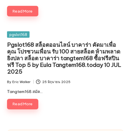
Read More
Posted
pgslot168
in
Pgslot168 สล็อตออนไลน์ บาคาร่า คัดมาเพื่อ
คุณ โปรชวนเพื่อน รับ 100 สายสล็อต ห้ามพลาด
ยิงปลา สล็อต บาคาร่า tangtem168 ซื้อฟรีสปิน
ฟรี Top 5 by Eula Tangtem168.today 10 JUL
2025
By
Eric Walker
25 มิถุนายน 2025
Posted
by
Tangtem168 สมัค…
Read More