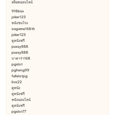
สล็อตออนไลน์
918kiss
joker123
หนังชนโรง
sagame168th
joker123
ดูหนังฟรี
pussy888
pussy888
บาคาร่า168
pgslot
pgheng99
fullslotpg
live22
ดูหนัง
ดูหนังฟรี
หนังออนไลน์
ดูหนังฟรี
pgslot77