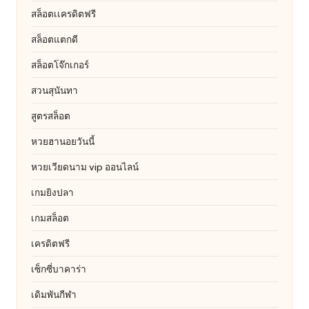
สล็อตเเครดิตฟรี
สล็อตแตกดี
สล็อตโจ๊กเกอร์
สวนสุนันทา
สูตรสล็อต
หวยฮานอยวันนี้
หวยเวียดนาม vip ออนไลน์
เกมยิงปลา
เกมสล็อต
เครดิตฟรี
เซ็กซี่บาคาร่า
เดิมพันกีฬา