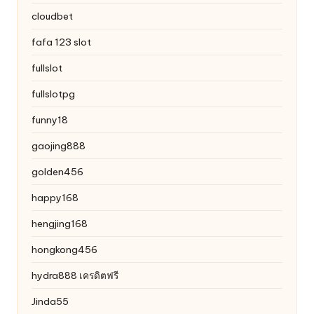
cloudbet
fafa 123 slot
fullslot
fullslotpg
funny18
gaojing888
golden456
happy168
hengjing168
hongkong456
hydra888 เครดิตฟรี
Jinda55