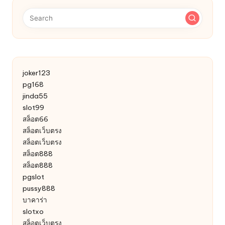
joker123
pg168
jinda55
slot99
สล็อต66
สล็อตเว็บตรง
สล็อตเว็บตรง
สล็อต888
สล็อต888
pgslot
pussy888
บาคาร่า
slotxo
สล็อตเว็บตรง