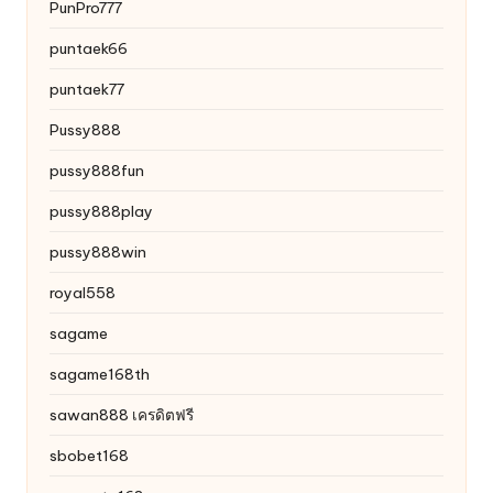
PunPro777
puntaek66
puntaek77
Pussy888
pussy888fun
pussy888play
pussy888win
royal558
sagame
sagame168th
sawan888 เครดิตฟรี
sbobet168