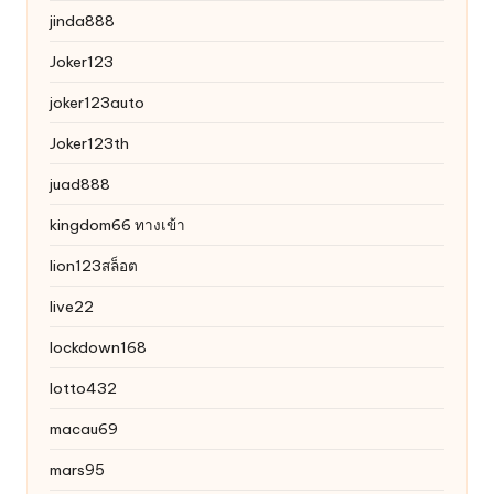
jinda888
Joker123
joker123auto
Joker123th
juad888
kingdom66 ทางเข้า
lion123สล็อต
live22
lockdown168
lotto432
macau69
mars95