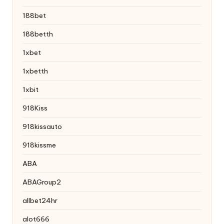
188bet
188betth
1xbet
1xbetth
1xbit
918Kiss
918kissauto
918kissme
ABA
ABAGroup2
allbet24hr
alot666