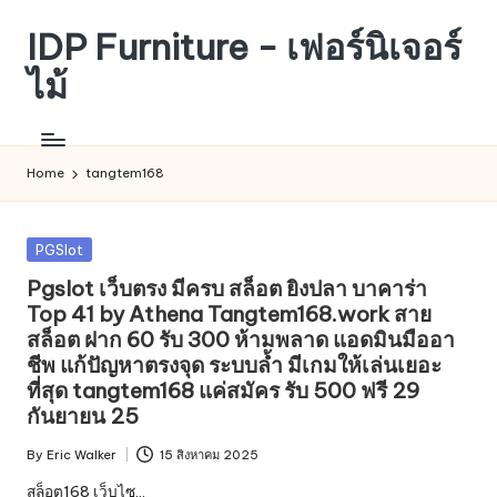
IDP Furniture - เฟอร์นิเจอร์
Skip
to
ไม้
content
Home
tangtem168
Posted
PGSlot
in
Pgslot เว็บตรง มีครบ สล็อต ยิงปลา บาคาร่า
Top 41 by Athena Tangtem168.work สาย
สล็อต ฝาก 60 รับ 300 ห้ามพลาด แอดมินมืออา
ชีพ แก้ปัญหาตรงจุด ระบบล้ำ มีเกมให้เล่นเยอะ
ที่สุด tangtem168 แค่สมัคร รับ 500 ฟรี 29
กันยายน 25
By
Eric Walker
15 สิงหาคม 2025
Posted
by
สล็อต168 เว็บไซ…