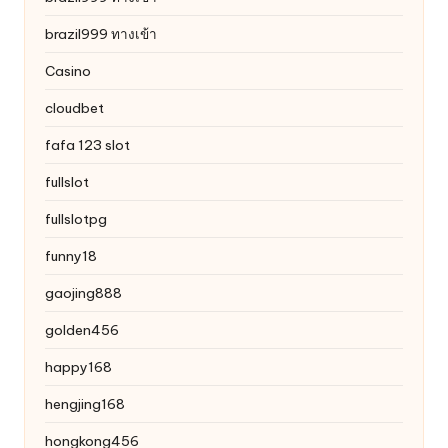
brazil999 ทางเข้า
Casino
cloudbet
fafa 123 slot
fullslot
fullslotpg
funny18
gaojing888
golden456
happy168
hengjing168
hongkong456