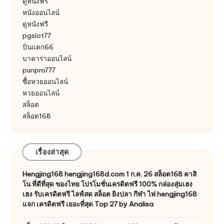
ดูหนังฟรี
หนังออนไลน์
ดูหนังฟรี
pgslot77
ปั่นแตก66
บาคาร่าออนไลน์
punpro777
ซื้อหวยออนไลน์
หวยออนไลน์
สล็อต
สล็อต168
เรื่องล่าสุด
Hengjing168 hengjing168d.com 1 ก.ค. 26 สล็อต168 คาสิ
โน ที่ดีที่สุด ของไทย โปรโมชั่นเครดิตฟรี 100% กล่องสุ่มเฮง
เฮง รับเครดิตฟรี ไลฟ์สด สล็อต ยิงปลา กีฬา ไพ่ hengjing168
แจก เครดิตฟรี เยอะที่สุด Top 27 by Analisa