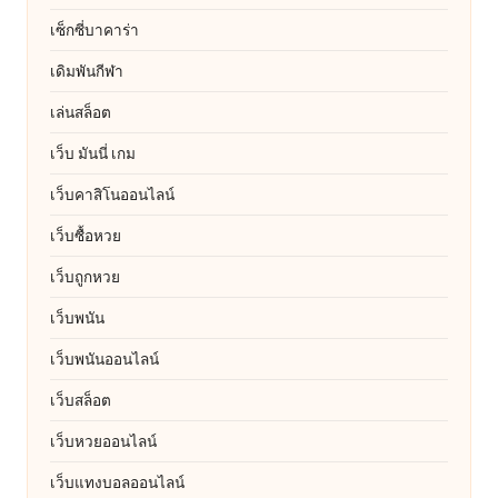
เซ็กซี่บาคาร่า
เดิมพันกีฬา
เล่นสล็อต
เว็บ มันนี่ เกม
เว็บคาสิโนออนไลน์
เว็บซื้อหวย
เว็บถูกหวย
เว็บพนัน
เว็บพนันออนไลน์
เว็บสล็อต
เว็บหวยออนไลน์
เว็บแทงบอลออนไลน์