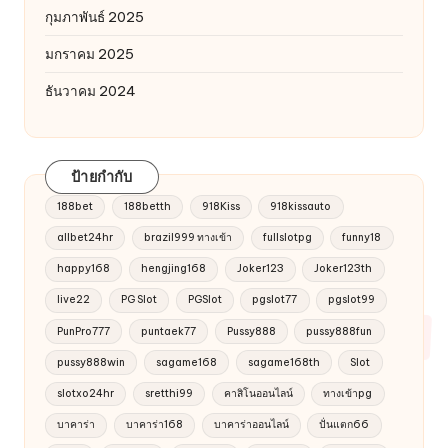
กุมภาพันธ์ 2025
มกราคม 2025
ธันวาคม 2024
ป้ายกำกับ
188bet
188betth
918Kiss
918kissauto
allbet24hr
brazil999 ทางเข้า
fullslotpg
funny18
happy168
hengjing168
Joker123
Joker123th
live22
PG Slot
PGSlot
pgslot77
pgslot99
PunPro777
puntaek77
Pussy888
pussy888fun
pussy888win
sagame168
sagame168th
Slot
slotxo24hr
sretthi99
คาสิโนออนไลน์
ทางเข้าpg
บาคาร่า
บาคาร่า168
บาคาร่าออนไลน์
ปั่นแตก66