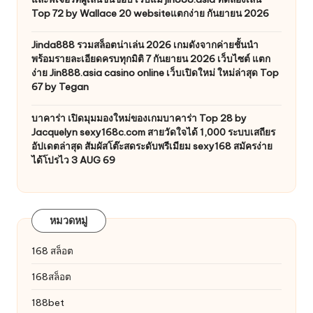
Top 72 by Wallace 20 websiteแตกง่าย กันยายน 2026
Jinda888 รวมสล็อตน่าเล่น 2026 เกมดังจากค่ายชั้นนำ
พร้อมรายละเอียดครบทุกมิติ 7 กันยายน 2026 เว็บไซต์ แตก
ง่าย Jin888.asia casino online เว็บเปิดใหม่ ใหม่ล่าสุด Top
67 by Tegan
บาคาร่า เปิดมุมมองใหม่ของเกมบาคาร่า Top 28 by
Jacquelyn sexy168c.com สายวัดใจได้ 1,000 ระบบเสถียร
อัปเดตล่าสุด สัมผัสโต๊ะสดระดับพรีเมียม sexy168 สมัครง่าย
ได้โปรไว 3 AUG 69
หมวดหมู่
168 สล็อต
168สล็อต
188bet