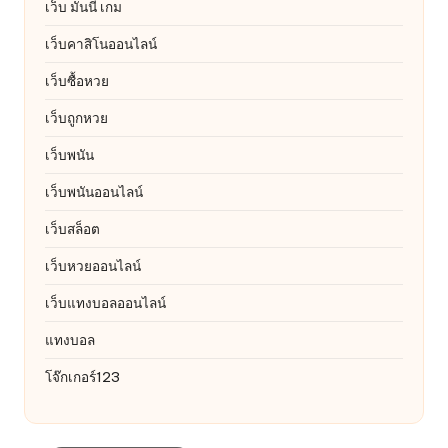
เว็บ มันนี่ เกม
เว็บคาสิโนออนไลน์
เว็บซื้อหวย
เว็บถูกหวย
เว็บพนัน
เว็บพนันออนไลน์
เว็บสล็อต
เว็บหวยออนไลน์
เว็บแทงบอลออนไลน์
แทงบอล
โจ๊กเกอร์123