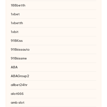
188betth
1xbet
1xbetth
1xbit
918Kiss
918kissauto
918kissme
ABA
ABAGroup2
allbet24hr
alot666
amb slot