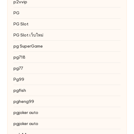
p2vvip
PG
PG Slot
PG Slot เว็บใหม่
pg SuperGame
pg718
pg77
Pg99
pgfish
pgheng99
pgjoker auto
pgjoker auto