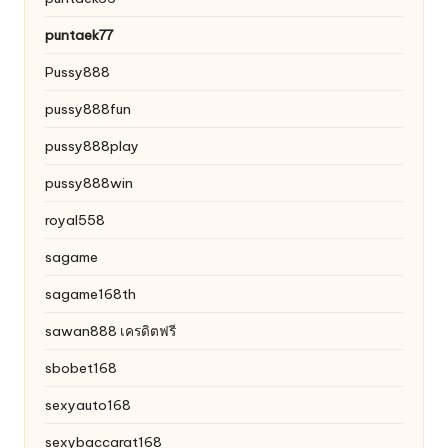
puntaek77
Pussy888
pussy888fun
pussy888play
pussy888win
royal558
sagame
sagame168th
sawan888 เครดิตฟรี
sbobet168
sexyauto168
sexybaccarat168