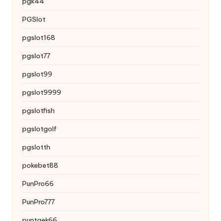
pgk44
PGSlot
pgslot168
pgslot77
pgslot99
pgslot9999
pgslotfish
pgslotgolf
pgslotth
pokebet88
PunPro66
PunPro777
puntaek66