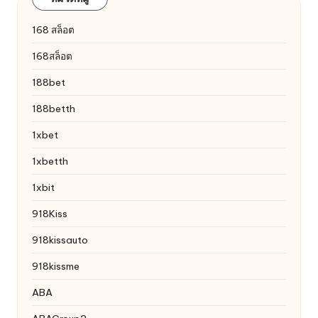
168 สล็อต
168สล็อต
188bet
188betth
1xbet
1xbetth
1xbit
918Kiss
918kissauto
918kissme
ABA