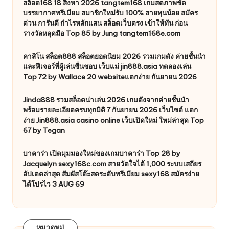
สล็อต168 18 สิงหา 2026 tangtem168 เกมสดภาพชัด
บรรยากาศพรีเมียม สมาชิกใหม่รับ 100% สายทุนน้อย สมัคร
ด่วน การันตี กำไรหลักแสน สล็อตเว็บตรง เข้าให้ทัน ก่อน
รางวัลหลุดมือ Top 85 by Jung tangtem168e.com
คาสิโน สล็อต888 สล็อตยอดนิยม 2026 รวมเกมดัง ค่ายชั้นนำ
และฟีเจอร์ที่ผู้เล่นชื่นชอบ เว็บแม่ jin888.asia ทดลองเล่น
Top 72 by Wallace 20 websiteแตกง่าย กันยายน 2026
Jinda888 รวมสล็อตน่าเล่น 2026 เกมดังจากค่ายชั้นนำ
พร้อมรายละเอียดครบทุกมิติ 7 กันยายน 2026 เว็บไซต์ แตก
ง่าย Jin888.asia casino online เว็บเปิดใหม่ ใหม่ล่าสุด Top
67 by Tegan
บาคาร่า เปิดมุมมองใหม่ของเกมบาคาร่า Top 28 by
Jacquelyn sexy168c.com สายวัดใจได้ 1,000 ระบบเสถียร
อัปเดตล่าสุด สัมผัสโต๊ะสดระดับพรีเมียม sexy168 สมัครง่าย
ได้โปรไว 3 AUG 69
หมวดหมู่