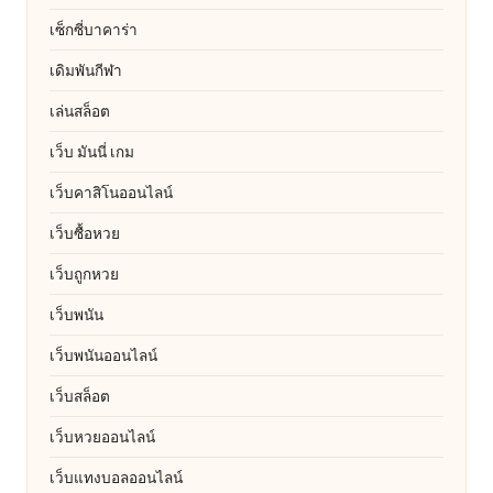
เซ็กซี่บาคาร่า
เดิมพันกีฬา
เล่นสล็อต
เว็บ มันนี่ เกม
เว็บคาสิโนออนไลน์
เว็บซื้อหวย
เว็บถูกหวย
เว็บพนัน
เว็บพนันออนไลน์
เว็บสล็อต
เว็บหวยออนไลน์
เว็บแทงบอลออนไลน์