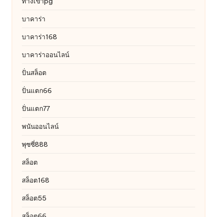
ทางเข้าpg
บาคาร่า
บาคาร่า168
บาคาร่าออนไลน์
ปั่นสล็อต
ปั่นแตก66
ปั่นแตก77
พนันออนไลน์
พุซซี่888
สล็อต
สล็อต168
สล็อต55
สล็อต66