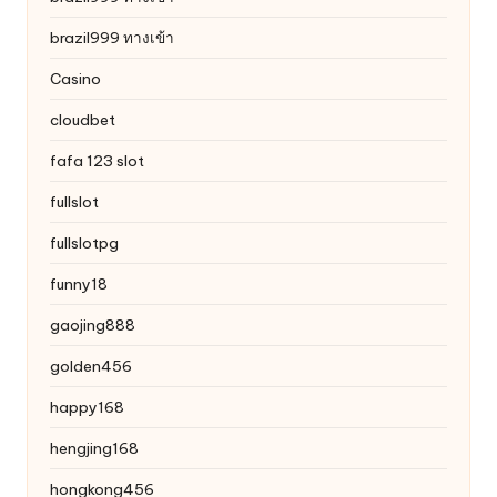
brazil999 ทางเข้า
Casino
cloudbet
fafa 123 slot
fullslot
fullslotpg
funny18
gaojing888
golden456
happy168
hengjing168
hongkong456