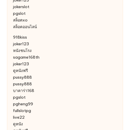
jokerslot
pgslot
สล็อตxo
สล็อตออนไลน์
918kiss
joker123
หนังชนโรง
sagame168th
joker123
ดูหนังฟรี
pussy888
pussy888
บาคาร่า168
pgslot
pgheng99
fullslotpg
live22
ดูหนัง