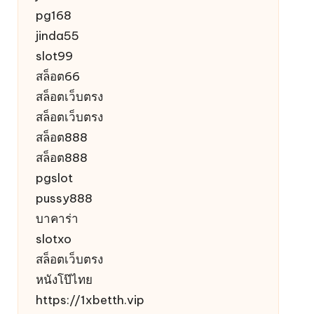
pg168
jinda55
slot99
สล็อต66
สล็อตเว็บตรง
สล็อตเว็บตรง
สล็อต888
สล็อต888
pgslot
pussy888
บาคาร่า
slotxo
สล็อตเว็บตรง
หนังโป๊ไทย
https://1xbetth.vip