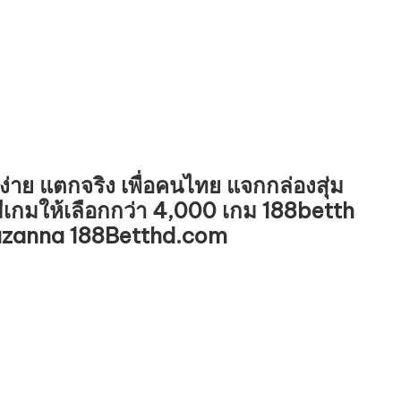
าย แตกจริง เพื่อคนไทย แจกกล่องสุ่ม
้ มีเกมให้เลือกกว่า 4,000 เกม 188betth
Suzanna 188Betthd.com