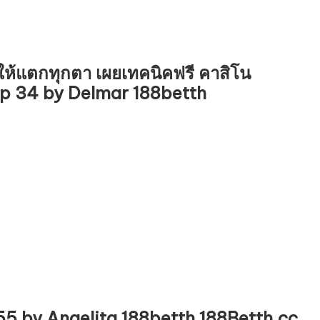
 ให้แตกทุกตา เผยเทคนิคฟรี คาสิโน
Top 34 by Delmar 188betth
p 55 by Angelita 188betth 188Betth.cc