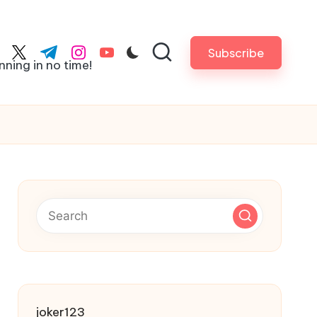
Subscribe
cebook.com
twitter.com
t.me
instagram.com
youtube.com
nning in no time!
joker123