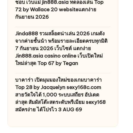
ชอบ เว็บแม่ jin888.asia ทดลองเล่น Top
72 by Wallace 20 websiteแตกง่าย
กันยายน 2026
Jinda888 รวมสล็อตน่าเล่น 2026 เกมดัง
จากค่ายชั้นนำ พร้อมรายละเอียดครบทุกมิติ
7 กันยายน 2026 เว็บไซต์ แตกง่าย
Jin888.asia casino online เว็บเปิดใหม่
ใหม่ล่าสุด Top 67 by Tegan
บาคาร่า เปิดมุมมองใหม่ของเกมบาคาร่า
Top 28 by Jacquelyn sexy168c.com
สายวัดใจได้ 1,000 ระบบเสถียร อัปเดต
ล่าสุด สัมผัสโต๊ะสดระดับพรีเมียม sexy168
สมัครง่าย ได้โปรไว 3 AUG 69