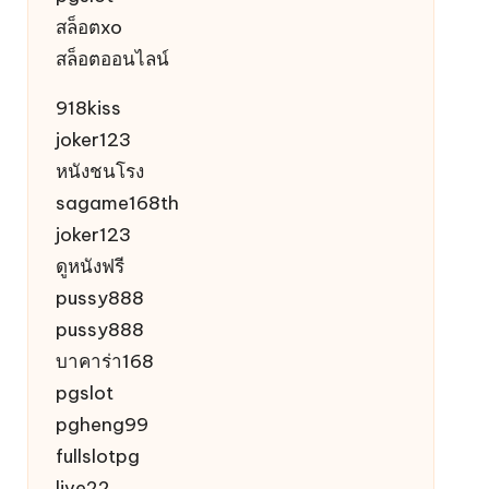
สล็อตxo
สล็อตออนไลน์
918kiss
joker123
หนังชนโรง
sagame168th
joker123
ดูหนังฟรี
pussy888
pussy888
บาคาร่า168
pgslot
pgheng99
fullslotpg
live22