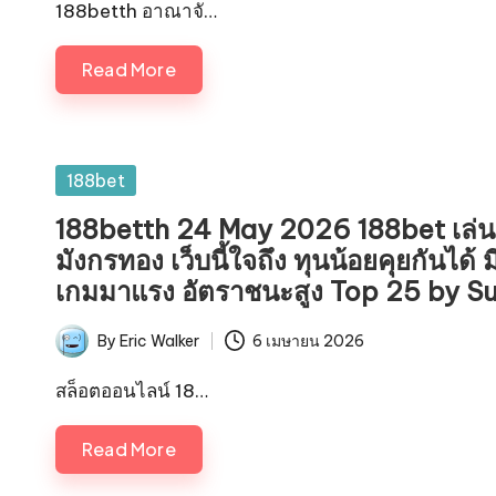
by
188betth อาณาจั…
Read More
Posted
188bet
in
188betth 24 May 2026 188bet เล่นง่
มังกรทอง เว็บนี้ใจถึง ทุนน้อยคุยกันได
เกมมาแรง อัตราชนะสูง Top 25 by 
By
Eric Walker
6 เมษายน 2026
Posted
by
สล็อตออนไลน์ 18…
Read More