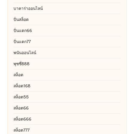
บาคาร่าออนไลน์
ปั่นสล็อต
ปั่นแตก66
ปั่นแตก77
พนันออนไลน์
พุซซี่888
สล็อต
สล็อต168
สล็อต55
สล็อต66
สล็อต666
สล็อต777