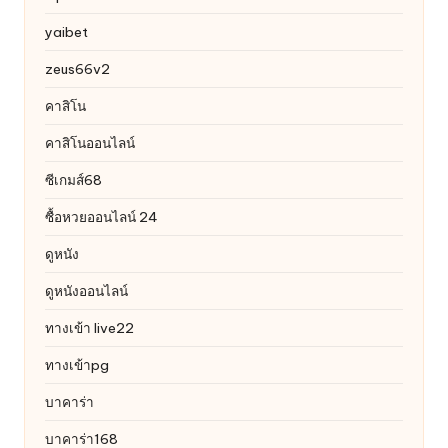
yaibet
zeus66v2
คาสิโน
คาสิโนออนไลน์
ซีเกมส์68
ซื้อหวยออนไลน์ 24
ดูหนัง
ดูหนังออนไลน์
ทางเข้า live22
ทางเข้าpg
บาคาร่า
บาคาร่า168