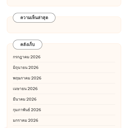
ความเห็นล่าสุด
คลังเก็บ
กรกฎาคม 2026
มิถุนายน 2026
พฤษภาคม 2026
เมษายน 2026
มีนาคม 2026
กุมภาพันธ์ 2026
มกราคม 2026