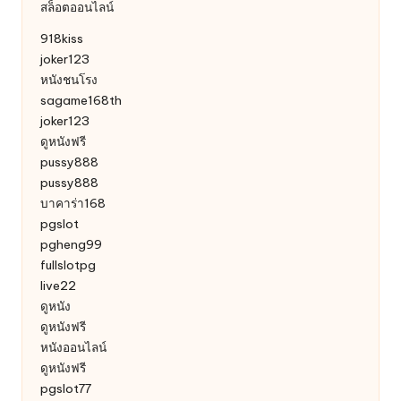
สล็อตออนไลน์
918kiss
joker123
หนังชนโรง
sagame168th
joker123
ดูหนังฟรี
pussy888
pussy888
บาคาร่า168
pgslot
pgheng99
fullslotpg
live22
ดูหนัง
ดูหนังฟรี
หนังออนไลน์
ดูหนังฟรี
pgslot77