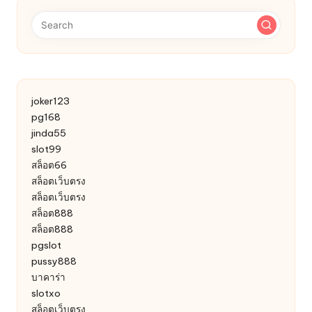
joker123
pg168
jinda55
slot99
สล็อต66
สล็อตเว็บตรง
สล็อตเว็บตรง
สล็อต888
สล็อต888
pgslot
pussy888
บาคาร่า
slotxo
สล็อตเว็บตรง