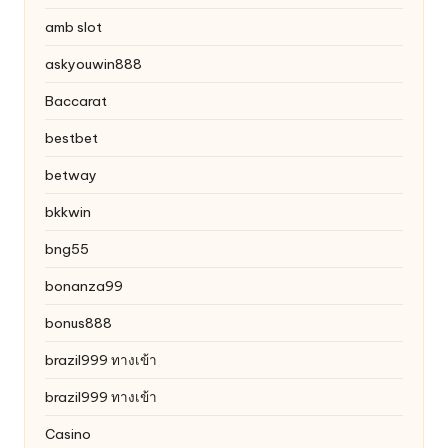
amb slot
askyouwin888
Baccarat
bestbet
betway
bkkwin
bng55
bonanza99
bonus888
brazil999 ทางเข้า
brazil999 ทางเข้า
Casino