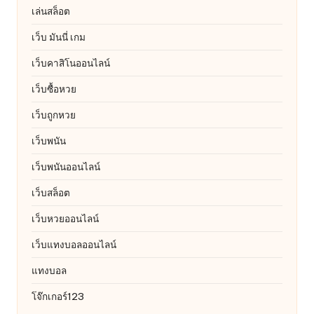
เล่นสล็อต
เว็บ มันนี่ เกม
เว็บคาสิโนออนไลน์
เว็บซื้อหวย
เว็บถูกหวย
เว็บพนัน
เว็บพนันออนไลน์
เว็บสล็อต
เว็บหวยออนไลน์
เว็บแทงบอลออนไลน์
แทงบอล
โจ๊กเกอร์123