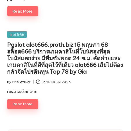
Read More
Posted
alot666
in
Pgslot alot666.proth.biz 15 พฤษภา 68
สล็อต666 บริการเกมคาสิโนที่โบนัสสูงที่สุด
โบนัสแตกง่าย มีทีมซัพพอต 24 ช.ม. คัดค่ายและ
เกมคาสิโนที่ดีที่สุดไว้ที่เดียว alot666 เสียไม่ต้อง
กลัวจัดโปรคืนทุน Top 78 by Gia
By
Eric Walker
15 พฤษภาคม 2025
Posted
by
เล่นเกมสล็อตแบบ…
Read More