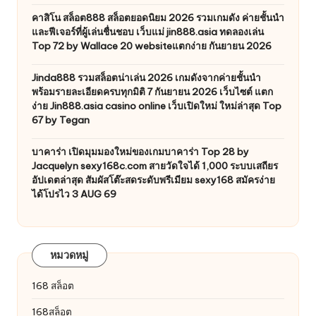
คาสิโน สล็อต888 สล็อตยอดนิยม 2026 รวมเกมดัง ค่ายชั้นนำ
และฟีเจอร์ที่ผู้เล่นชื่นชอบ เว็บแม่ jin888.asia ทดลองเล่น
Top 72 by Wallace 20 websiteแตกง่าย กันยายน 2026
Jinda888 รวมสล็อตน่าเล่น 2026 เกมดังจากค่ายชั้นนำ
พร้อมรายละเอียดครบทุกมิติ 7 กันยายน 2026 เว็บไซต์ แตก
ง่าย Jin888.asia casino online เว็บเปิดใหม่ ใหม่ล่าสุด Top
67 by Tegan
บาคาร่า เปิดมุมมองใหม่ของเกมบาคาร่า Top 28 by
Jacquelyn sexy168c.com สายวัดใจได้ 1,000 ระบบเสถียร
อัปเดตล่าสุด สัมผัสโต๊ะสดระดับพรีเมียม sexy168 สมัครง่าย
ได้โปรไว 3 AUG 69
หมวดหมู่
168 สล็อต
168สล็อต