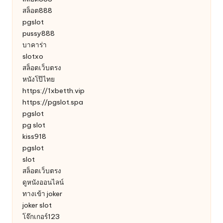
สล็อต888
pgslot
pussy888
บาคาร่า
slotxo
สล็อตเว็บตรง
หนังโป๊ไทย
https://1xbetth.vip
https://pgslot.spa
pgslot
pg slot
kiss918
pgslot
slot
สล็อตเว็บตรง
ดูหนังออนไลน์
ทางเข้า joker
joker slot
โจ๊กเกอร์123