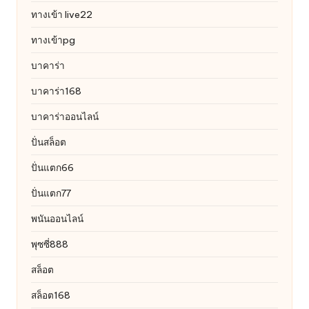
ทางเข้า live22
ทางเข้าpg
บาคาร่า
บาคาร่า168
บาคาร่าออนไลน์
ปั่นสล็อต
ปั่นแตก66
ปั่นแตก77
พนันออนไลน์
พุซซี่888
สล็อต
สล็อต168