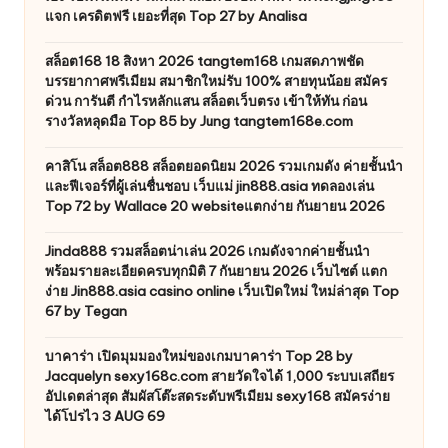
แจก เครดิตฟรี เยอะที่สุด Top 27 by Analisa
สล็อต168 18 สิงหา 2026 tangtem168 เกมสดภาพชัด
บรรยากาศพรีเมียม สมาชิกใหม่รับ 100% สายทุนน้อย สมัคร
ด่วน การันตี กำไรหลักแสน สล็อตเว็บตรง เข้าให้ทัน ก่อน
รางวัลหลุดมือ Top 85 by Jung tangtem168e.com
คาสิโน สล็อต888 สล็อตยอดนิยม 2026 รวมเกมดัง ค่ายชั้นนำ
และฟีเจอร์ที่ผู้เล่นชื่นชอบ เว็บแม่ jin888.asia ทดลองเล่น
Top 72 by Wallace 20 websiteแตกง่าย กันยายน 2026
Jinda888 รวมสล็อตน่าเล่น 2026 เกมดังจากค่ายชั้นนำ
พร้อมรายละเอียดครบทุกมิติ 7 กันยายน 2026 เว็บไซต์ แตก
ง่าย Jin888.asia casino online เว็บเปิดใหม่ ใหม่ล่าสุด Top
67 by Tegan
บาคาร่า เปิดมุมมองใหม่ของเกมบาคาร่า Top 28 by
Jacquelyn sexy168c.com สายวัดใจได้ 1,000 ระบบเสถียร
อัปเดตล่าสุด สัมผัสโต๊ะสดระดับพรีเมียม sexy168 สมัครง่าย
ได้โปรไว 3 AUG 69