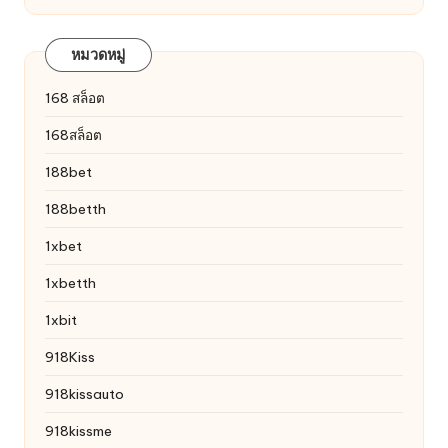
หมวดหมู่
168 สล็อต
168สล็อต
188bet
188betth
1xbet
1xbetth
1xbit
918Kiss
918kissauto
918kissme