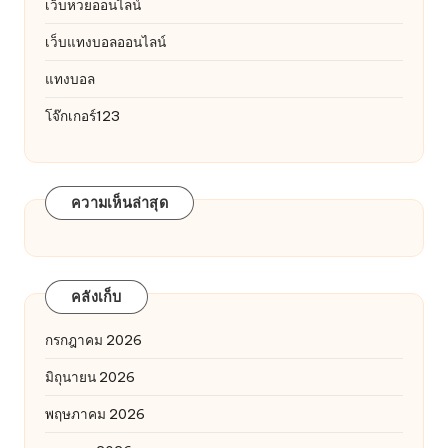
เว็บหวยออนไลน์
เว็บแทงบอลออนไลน์
แทงบอล
โจ๊กเกอร์123
ความเห็นล่าสุด
คลังเก็บ
กรกฎาคม 2026
มิถุนายน 2026
พฤษภาคม 2026