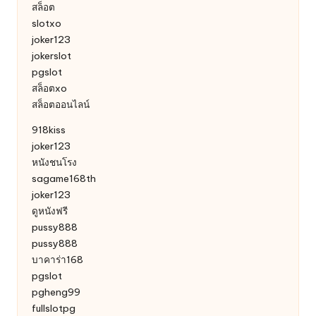
สล็อต
slotxo
joker123
jokerslot
pgslot
สล็อตxo
สล็อตออนไลน์
918kiss
joker123
หนังชนโรง
sagame168th
joker123
ดูหนังฟรี
pussy888
pussy888
บาคาร่า168
pgslot
pgheng99
fullslotpg