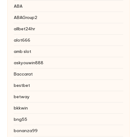
ABA
ABAGroup2
allbet24hr
alot666
amb slot
askyouwin888
Baccarat
bestbet
betway
bkkwin
bng55
bonanza99