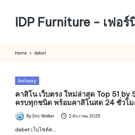
Skip
IDP Furniture - เฟอร์นิ
to
content
Home
debet
Posted
betway
in
คาสิโน เว็บตรง ใหม่ล่าสุด Top 51 by 
ครบทุกชนิด พร้อมคาสิโนสด 24 ชั่วโ
By
Eric Walker
2 ธันวาคม 2025
Posted
by
debet เว็บไซต์ค…