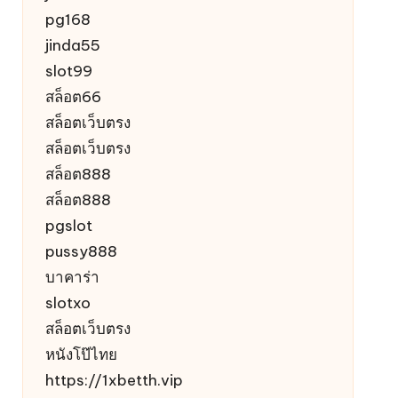
pg168
jinda55
slot99
สล็อต66
สล็อตเว็บตรง
สล็อตเว็บตรง
สล็อต888
สล็อต888
pgslot
pussy888
บาคาร่า
slotxo
สล็อตเว็บตรง
หนังโป๊ไทย
https://1xbetth.vip