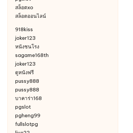
สล็อตxo
สล็อตออนไลน์
918kiss
joker123
หนังชนโรง
sagame168th
joker123
ดูหนังฟรี
pussy888
pussy888
บาคาร่า168
pgslot
pgheng99
fullslotpg
live22