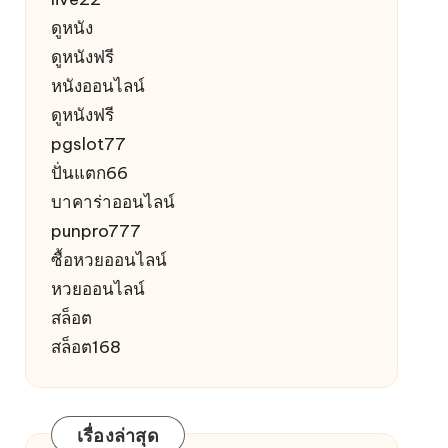
ดูหนัง
ดูหนังฟรี
หนังออนไลน์
ดูหนังฟรี
pgslot77
ปั่นแตก66
บาคาร่าออนไลน์
punpro777
ซื้อหวยออนไลน์
หวยออนไลน์
สล็อต
สล็อต168
เรื่องล่าสุด