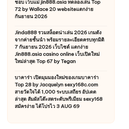
ชอบ เว็บแม่ jin888.asia ทดลองเล่น Top
72 by Wallace 20 websiteแตกง่าย
กันยายน 2026
Jinda888 รวมสล็อตน่าเล่น 2026 เกมดัง
จากค่ายชั้นนำ พร้อมรายละเอียดครบทุกมิติ
7 กันยายน 2026 เว็บไซต์ แตกง่าย
Jin888.asia casino online เว็บเปิดใหม่
ใหม่ล่าสุด Top 67 by Tegan
บาคาร่า เปิดมุมมองใหม่ของเกมบาคาร่า
Top 28 by Jacquelyn sexy168c.com
สายวัดใจได้ 1,000 ระบบเสถียร อัปเดต
ล่าสุด สัมผัสโต๊ะสดระดับพรีเมียม sexy168
สมัครง่าย ได้โปรไว 3 AUG 69