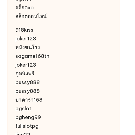
สล็อตxo
สล็อตออนไลน์
918kiss
joker123
หนังชนโรง
sagame168th
joker123
ดูหนังฟรี
pussy888
pussy888
บาคาร่า168
pgslot
pgheng99
fullslotpg
live22