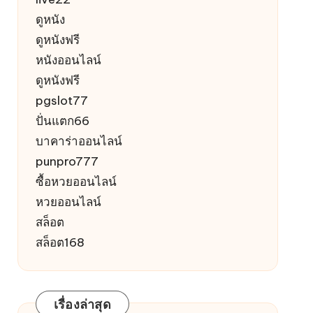
ดูหนัง
ดูหนังฟรี
หนังออนไลน์
ดูหนังฟรี
pgslot77
ปั่นแตก66
บาคาร่าออนไลน์
punpro777
ซื้อหวยออนไลน์
หวยออนไลน์
สล็อต
สล็อต168
เรื่องล่าสุด