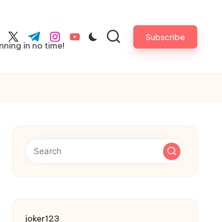
Subscribe
cebook.com
twitter.com
t.me
instagram.com
youtube.com
nning in no time!
joker123