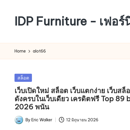
Skip
IDP Furniture - เฟอร์นิ
to
content
Home
alot66
Posted
สล็อต
in
เว็บเปิดใหม่ สล็อต เว็บแตกง่าย เว็บส
ดังครบในเว็บเดียว เครดิตฟรี Top 8
2026 พนัน
By
Eric Walker
12 มิถุนายน 2026
Posted