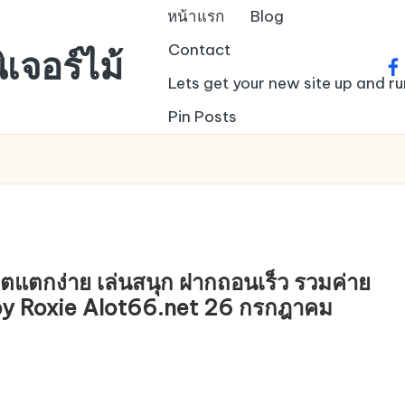
หน้าแรก
Blog
Contact
เจอร์ไม้
fa
Lets get your new site up and ru
Pin Posts
ล็อตแตกง่าย เล่นสนุก ฝากถอนเร็ว รวมค่าย
9 by Roxie Alot66.net 26 กรกฎาคม