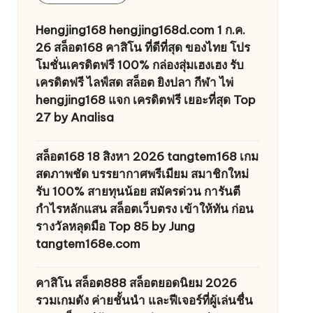
Hengjing168 hengjing168d.com 1 ก.ค.
26 สล็อต168 คาสิโน ที่ดีที่สุด ของไทย โปร
โมชั่นเครดิตฟรี 100% กล่องสุ่มเฮงเฮง รับ
เครดิตฟรี ไลฟ์สด สล็อต ยิงปลา กีฬา ไพ่
hengjing168 แจก เครดิตฟรี เยอะที่สุด Top
27 by Analisa
สล็อต168 18 สิงหา 2026 tangtem168 เกม
สดภาพชัด บรรยากาศพรีเมียม สมาชิกใหม่
รับ 100% สายทุนน้อย สมัครด่วน การันตี
กำไรหลักแสน สล็อตเว็บตรง เข้าให้ทัน ก่อน
รางวัลหลุดมือ Top 85 by Jung
tangtem168e.com
คาสิโน สล็อต888 สล็อตยอดนิยม 2026
รวมเกมดัง ค่ายชั้นนำ และฟีเจอร์ที่ผู้เล่นชื่น