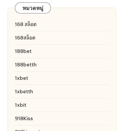
หมวดหมู่
168 สล็อต
168สล็อต
188bet
188betth
1xbet
1xbetth
1xbit
918Kiss