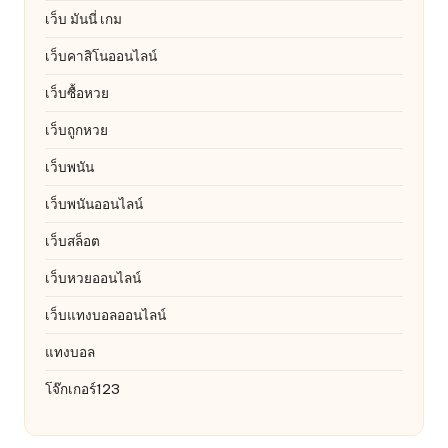
เว็บ มันนี่ เกม
เว็บคาสิโนออนไลน์
เว็บซื้อหวย
เว็บถูกหวย
เว็บพนัน
เว็บพนันออนไลน์
เว็บสล็อต
เว็บหวยออนไลน์
เว็บแทงบอลออนไลน์
แทงบอล
โจ๊กเกอร์123