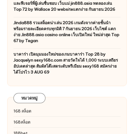
และฟีเจอร์ที่ผู้เล่นชื่นชอบ เว็บแม่ jin888.asia ทดลองเล่น
Top 72 by Wallace 20 websiteแตกง่าย กันยายน 2026
Jinda888 รวมสล็อตน่าเล่น 2026 เกมดังจากค่ายชั้นนำ
พร้อมรายละเอียดครบทุกมิติ 7 กันยายน 2026 เว็บไซต์ แตก
ง่าย Jin888.asia casino online เว็บเปิดใหม่ ใหม่ล่าสุด Top
67 by Tegan
บาคาร่า เปิดมุมมองใหม่ของเกมบาคาร่า Top 28 by
Jacquelyn sexy168c.com สายวัดใจได้ 1,000 ระบบเสถียร
อัปเดตล่าสุด สัมผัสโต๊ะสดระดับพรีเมียม sexy168 สมัครง่าย
ได้โปรไว 3 AUG 69
หมวดหมู่
168 สล็อต
168สล็อต
188bet