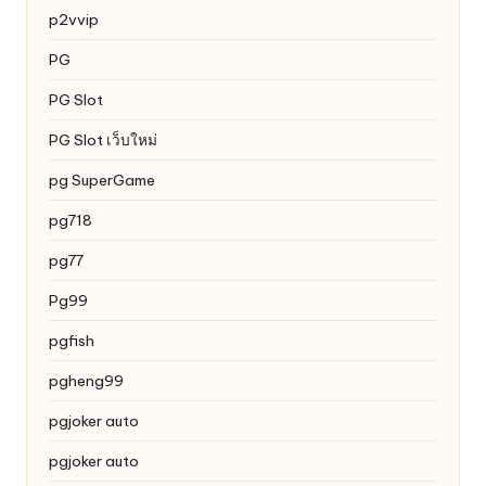
p2vvip
PG
PG Slot
PG Slot เว็บใหม่
pg SuperGame
pg718
pg77
Pg99
pgfish
pgheng99
pgjoker auto
pgjoker auto