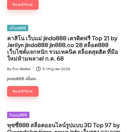
Read More
Posted
สล็อต888
in
คาสิโน เว็บแม่ jinda888 เครดิตฟรี Top 21 by
Jerilyn jinda888 jin888.co 28 สล็อต888
เว็บไซต์แจกหนัก รวมเทคนิค สล็อตสุดฮิต ที่มือ
ใหม่ห้ามพลาด! ก.ค. 68
By
Eric Walker
9 กรกฎาคม 2025
Posted
by
jinda888 สล็อตเ…
Read More
Posted
Pussy888
in
พุซซี่888 สล็อตออนไลน์รูปแบบ 3D Top 97 by
Gwendolyn tiger-news.info เว็บตรง คุณภาพ