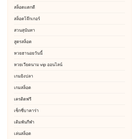
สล็อตแตกดี
สล็อตโจ๊กเกอร์
สวนสุนันทา
สูตรสล็อต
หวยฮานอยวันนี้
หวยเวียดนาม vip ออนไลน์
เกมยิงปลา
เกมสล็อต
เครดิตฟรี
เซ็กซี่บาคาร่า
เดิมพันกีฬา
เล่นสล็อต