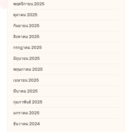
พฤศจิกายน 2025
ตุลาคม 2025
กันยายน 2025
สิงหาคม 2025
กรกฎาคม 2025
มิถุนายน 2025
พฤษภาคม 2025
เมษายน 2025
มีนาคม 2025
กุมภาพันธ์ 2025
มกราคม 2025
ธันวาคม 2024