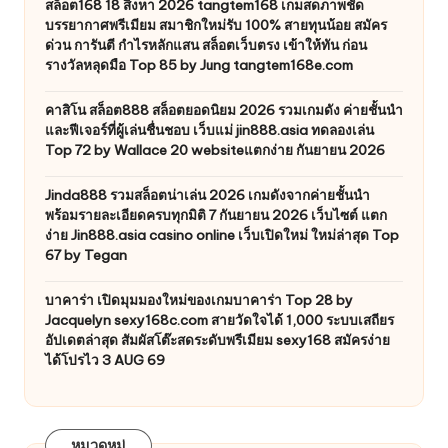
สล็อต168 18 สิงหา 2026 tangtem168 เกมสดภาพชัด
บรรยากาศพรีเมียม สมาชิกใหม่รับ 100% สายทุนน้อย สมัคร
ด่วน การันตี กำไรหลักแสน สล็อตเว็บตรง เข้าให้ทัน ก่อน
รางวัลหลุดมือ Top 85 by Jung tangtem168e.com
คาสิโน สล็อต888 สล็อตยอดนิยม 2026 รวมเกมดัง ค่ายชั้นนำ
และฟีเจอร์ที่ผู้เล่นชื่นชอบ เว็บแม่ jin888.asia ทดลองเล่น
Top 72 by Wallace 20 websiteแตกง่าย กันยายน 2026
Jinda888 รวมสล็อตน่าเล่น 2026 เกมดังจากค่ายชั้นนำ
พร้อมรายละเอียดครบทุกมิติ 7 กันยายน 2026 เว็บไซต์ แตก
ง่าย Jin888.asia casino online เว็บเปิดใหม่ ใหม่ล่าสุด Top
67 by Tegan
บาคาร่า เปิดมุมมองใหม่ของเกมบาคาร่า Top 28 by
Jacquelyn sexy168c.com สายวัดใจได้ 1,000 ระบบเสถียร
อัปเดตล่าสุด สัมผัสโต๊ะสดระดับพรีเมียม sexy168 สมัครง่าย
ได้โปรไว 3 AUG 69
หมวดหมู่