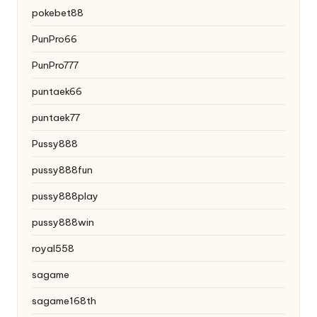
pokebet88
PunPro66
PunPro777
puntaek66
puntaek77
Pussy888
pussy888fun
pussy888play
pussy888win
royal558
sagame
sagame168th