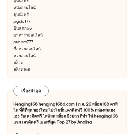
ดูหนังฟรี
หนังออนไลน์
ดูหนังฟรี
pgslot77
ปั่นแตก66
บาคาร่าออนไลน์
punpro777
ซื้อหวยออนไลน์
หวยออนไลน์
สล็อต
สล็อต168
เรื่องล่าสุด
Hengjing168 hengjing168d.com 1 ก.ค. 26 สล็อต168 คาสิ
โน ที่ดีที่สุด ของไทย โปรโมชั่นเครดิตฟรี 100% กล่องสุ่มเฮง
เฮง รับเครดิตฟรี ไลฟ์สด สล็อต ยิงปลา กีฬา ไพ่ hengjing168
แจก เครดิตฟรี เยอะที่สุด Top 27 by Analisa