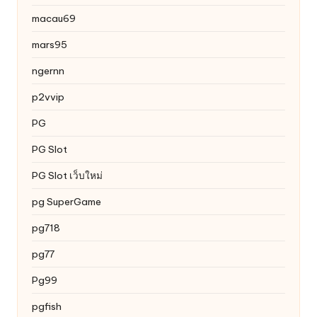
macau69
mars95
ngernn
p2vvip
PG
PG Slot
PG Slot เว็บใหม่
pg SuperGame
pg718
pg77
Pg99
pgfish