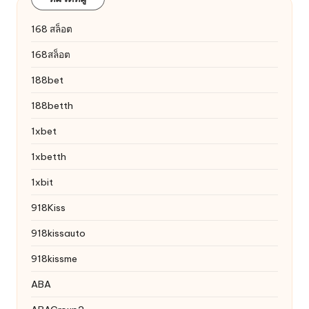
168 สล็อต
168สล็อต
188bet
188betth
1xbet
1xbetth
1xbit
918Kiss
918kissauto
918kissme
ABA