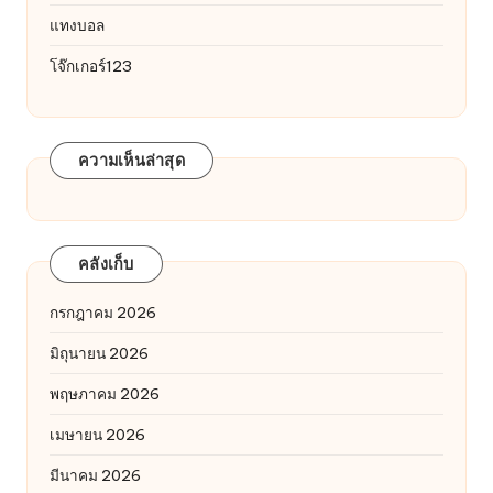
แทงบอล
โจ๊กเกอร์123
ความเห็นล่าสุด
คลังเก็บ
กรกฎาคม 2026
มิถุนายน 2026
พฤษภาคม 2026
เมษายน 2026
มีนาคม 2026