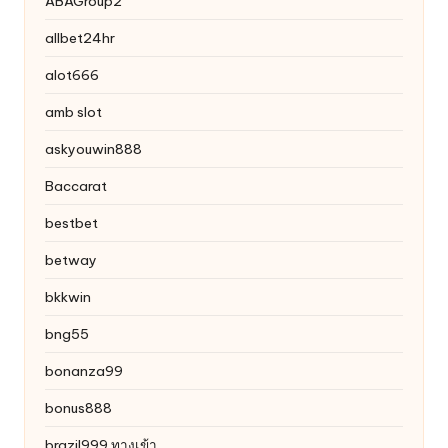
ABAGroup2
allbet24hr
alot666
amb slot
askyouwin888
Baccarat
bestbet
betway
bkkwin
bng55
bonanza99
bonus888
brazil999 ทางเข้า