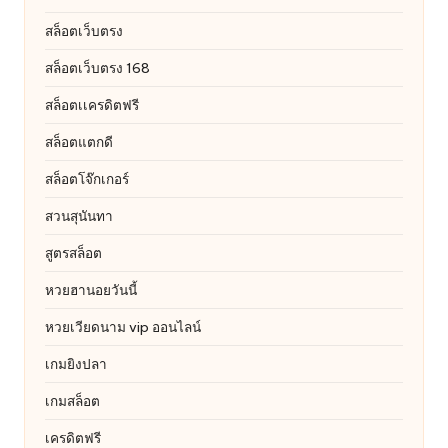
สล็อตเว็บตรง
สล็อตเว็บตรง 168
สล็อตเเครดิตฟรี
สล็อตแตกดี
สล็อตโจ๊กเกอร์
สวนสุนันทา
สูตรสล็อต
หวยฮานอยวันนี้
หวยเวียดนาม vip ออนไลน์
เกมยิงปลา
เกมสล็อต
เครดิตฟรี