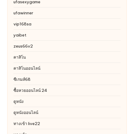
ufasexygame
ufawinner
vip168sa
yaibet
zeus66v2
คาสิโน
คาสิโนออนไลน์
ซีเกมส์68
ซื้อหวยออนไลน์ 24
ดูหนัง
ดูหนังออนไลน์
ทางเข้า live22