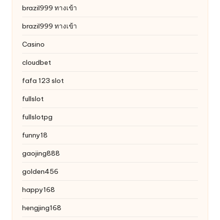
brazil999 ทางเข้า
brazil999 ทางเข้า
Casino
cloudbet
fafa 123 slot
fullslot
fullslotpg
funny18
gaojing888
golden456
happy168
hengjing168