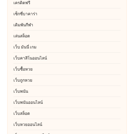
เครดิตฟรี
เซ็กซี่บาคาร่า
เดิมพันกีฬา
เล่นสล็อต
เว็บ มันนี่ เกม
เว็บคาสิโนออนไลน์
เว็บซื้อหวย
เว็บถูกหวย
เว็บพนัน
เว็บพนันออนไลน์
เว็บสล็อต
เว็บหวยออนไลน์