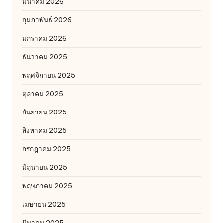
มีนาคม 2026
กุมภาพันธ์ 2026
มกราคม 2026
ธันวาคม 2025
พฤศจิกายน 2025
ตุลาคม 2025
กันยายน 2025
สิงหาคม 2025
กรกฎาคม 2025
มิถุนายน 2025
พฤษภาคม 2025
เมษายน 2025
มีนาคม 2025