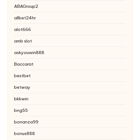
ABAGroup2
allbet24hr
alot666
amb slot
askyouwin888
Baccarat
bestbet
betway
bkkwin
bng55
bonanza99
bonus888