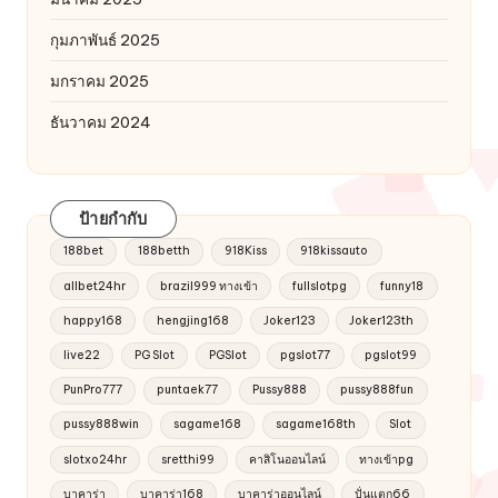
กุมภาพันธ์ 2025
มกราคม 2025
ธันวาคม 2024
ป้ายกำกับ
188bet
188betth
918Kiss
918kissauto
allbet24hr
brazil999 ทางเข้า
fullslotpg
funny18
happy168
hengjing168
Joker123
Joker123th
live22
PG Slot
PGSlot
pgslot77
pgslot99
PunPro777
puntaek77
Pussy888
pussy888fun
pussy888win
sagame168
sagame168th
Slot
slotxo24hr
sretthi99
คาสิโนออนไลน์
ทางเข้าpg
บาคาร่า
บาคาร่า168
บาคาร่าออนไลน์
ปั่นแตก66