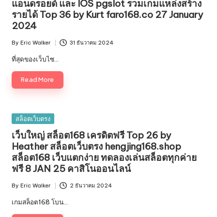
แอนดรอยด์ และ IOS pgslot รวมเกมแหล่งสร้าง
รายได้ Top 36 by Kurt faro168.co 27 January
2024
By
Eric Walker
31 ธันวาคม 2024
Posted
by
ที่สุดของเว็บไซ…
Read More
Posted
สล็อตเว็บตรง
in
เว็บใหญ่ สล็อต168 เครดิตฟรี Top 26 by
Heather สล็อตเว็บตรง hengjing168.shop
สล็อต168 เว็บแตกง่าย ทดลองเล่นสล็อตทุกค่าย
ฟรี 8 JAN 25 คาสิโนออนไลน์
By
Eric Walker
2 ธันวาคม 2024
Posted
by
เกมสล็อต168 โบน…