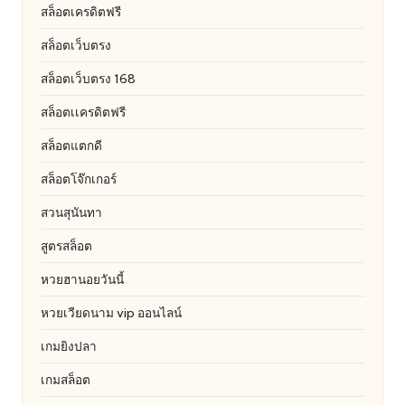
สล็อตเครดิตฟรี
สล็อตเว็บตรง
สล็อตเว็บตรง 168
สล็อตเเครดิตฟรี
สล็อตแตกดี
สล็อตโจ๊กเกอร์
สวนสุนันทา
สูตรสล็อต
หวยฮานอยวันนี้
หวยเวียดนาม vip ออนไลน์
เกมยิงปลา
เกมสล็อต