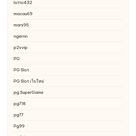
lotto432
macau69
mars95
ngernn
p2vvip
PG
PG Slot
PG Slot เว็บใหม่
pg SuperGame
pg718
pg77
Pg99