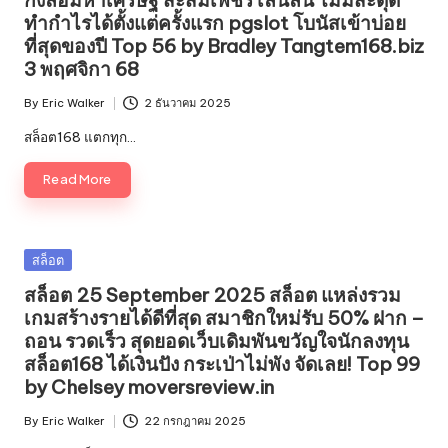
ทำกำไรได้ตั้งแต่ครั้งแรก pgslot โบนัสเข้าบ่อย
ที่สุดของปี Top 56 by Bradley Tangtem168.biz
3 พฤศจิกา 68
By
Eric Walker
2 ธันวาคม 2025
Posted
by
สล็อต168 แตกทุก…
Read More
Posted
สล็อต
in
สล็อต 25 September 2025 สล็อต แหล่งรวม
เกมสร้างรายได้ดีที่สุด สมาชิกใหม่รับ 50% ฝาก –
ถอน รวดเร็ว สุดยอดเว็บเดิมพันขวัญใจนักลงทุน
สล็อต168 ได้เงินปัง กระเป่าไม่พัง จัดเลย! Top 99
by Chelsey moversreview.in
By
Eric Walker
22 กรกฎาคม 2025
Posted