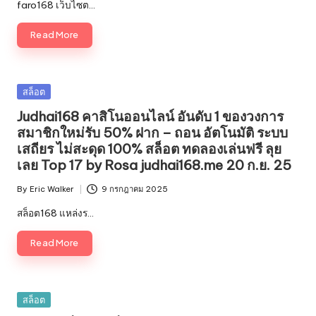
by
faro168 เว็บไซต…
Read More
Posted
สล็อต
in
Judhai168 คาสิโนออนไลน์ อันดับ 1 ของวงการ
สมาชิกใหม่รับ 50% ฝาก – ถอน อัตโนมัติ ระบบ
เสถียร ไม่สะดุด 100% สล็อต ทดลองเล่นฟรี ลุย
เลย Top 17 by Rosa judhai168.me 20 ก.ย. 25
By
Eric Walker
9 กรกฎาคม 2025
Posted
by
สล็อต168 แหล่งร…
Read More
Posted
สล็อต
in