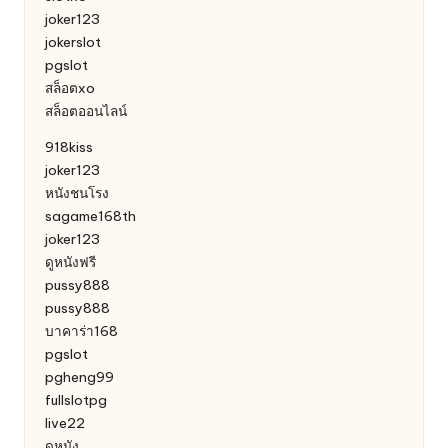
joker123
jokerslot
pgslot
สล็อตxo
สล็อตออนไลน์
918kiss
joker123
หนังชนโรง
sagame168th
joker123
ดูหนังฟรี
pussy888
pussy888
บาคาร่า168
pgslot
pgheng99
fullslotpg
live22
ดูหนัง