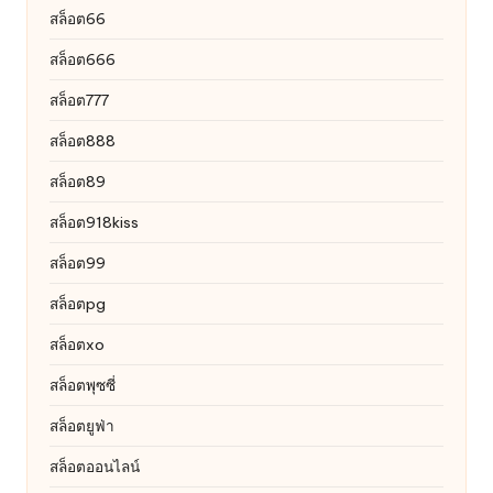
สล็อต66
สล็อต666
สล็อต777
สล็อต888
สล็อต89
สล็อต918kiss
สล็อต99
สล็อตpg
สล็อตxo
สล็อตพุซซี่
สล็อตยูฟ่า
สล็อตออนไลน์