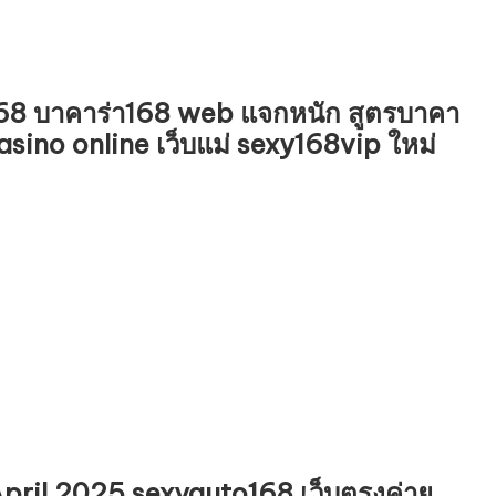
 68 บาคาร่า168 web แจกหนัก สูตรบาคา
casino online เว็บแม่ sexy168vip ใหม่
pril 2025 sexyauto168 เว็บตรงค่าย