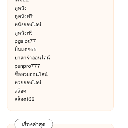
ดูหนัง
ดูหนังฟรี
หนังออนไลน์
ดูหนังฟรี
pgslot77
ปั่นแตก66
บาคาร่าออนไลน์
punpro777
ซื้อหวยออนไลน์
หวยออนไลน์
สล็อต
สล็อต168
เรื่องล่าสุด