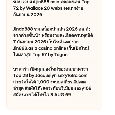
ชอบ เว็บแม่ jin888.asia ทดลองเล่น Top
72 by Wallace 20 websiteแตกง่าย
กันยายน 2026
Jinda888 รวมสล็อตน่าเล่น 2026 เกมดัง
จากค่ายชั้นนำ พร้อมรายละเอียดครบทุกมิติ
7 กันยายน 2026 เว็บไซต์ แตกง่าย
Jin888.asia casino online เว็บเปิดใหม่
ใหม่ล่าสุด Top 67 by Tegan
บาคาร่า เปิดมุมมองใหม่ของเกมบาคาร่า
Top 28 by Jacquelyn sexy168c.com
สายวัดใจได้ 1,000 ระบบเสถียร อัปเดต
ล่าสุด สัมผัสโต๊ะสดระดับพรีเมียม sexy168
สมัครง่าย ได้โปรไว 3 AUG 69