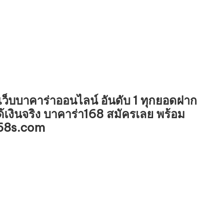
ว็บบาคาร่าออนไลน์ อันดับ 1 ทุกยอดฝาก
งินจริง บาคาร่า168 สมัครเลย พร้อม
168s.com