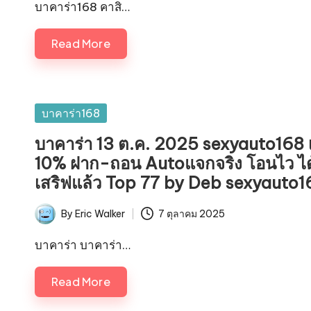
by
บาคาร่า168 คาสิ…
Read More
Posted
บาคาร่า168
in
บาคาร่า 13 ต.ค. 2025 sexyauto168 เ
10% ฝาก-ถอน Autoแจกจริง โอนไว ได้เ
เสริฟแล้ว Top 77 by Deb sexyauto
By
Eric Walker
7 ตุลาคม 2025
Posted
by
บาคาร่า บาคาร่า…
Read More