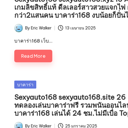
เกมลิขสิทธิ์แท้ ดีลเลอร์สาวสวยแจกไพ่
กว่า2แสนคน บาคาร่า168 งบน้อยก็ปั่น
By
Eric Walker
13 เมษายน 2025
Posted
by
บาคาร่า168 เว็บ…
Read More
Posted
บาคาร่า
in
Sexyauto168 sexyauto168.site 26 
ทดลองเล่นบาคาร่าฟรี รวมพนันออนไล
บาคาร่า168 เล่นได้ 24 ชม.ไม่มีเบื่อ 
By
Eric Walker
25 มกราคม 2025