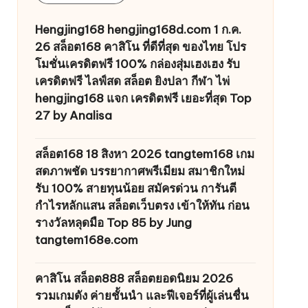
Hengjing168 hengjing168d.com 1 ก.ค.
26 สล็อต168 คาสิโน ที่ดีที่สุด ของไทย โปร
โมชั่นเครดิตฟรี 100% กล่องสุ่มเฮงเฮง รับ
เครดิตฟรี ไลฟ์สด สล็อต ยิงปลา กีฬา ไพ่
hengjing168 แจก เครดิตฟรี เยอะที่สุด Top
27 by Analisa
สล็อต168 18 สิงหา 2026 tangtem168 เกม
สดภาพชัด บรรยากาศพรีเมียม สมาชิกใหม่
รับ 100% สายทุนน้อย สมัครด่วน การันตี
กำไรหลักแสน สล็อตเว็บตรง เข้าให้ทัน ก่อน
รางวัลหลุดมือ Top 85 by Jung
tangtem168e.com
คาสิโน สล็อต888 สล็อตยอดนิยม 2026
รวมเกมดัง ค่ายชั้นนำ และฟีเจอร์ที่ผู้เล่นชื่น