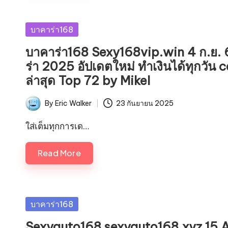
Posted
บาคาร่า168
in
บาคาร่า168 Sexy168vip.win 4 ก.ย.
ร่า 2025 อัปเดตใหม่ ทำเงินได้ทุกวัน 
ล่าสุด Top 72 by Mikel
By
Eric Walker
23 กันยายน 2025
Posted
by
ใส่เต็มทุกการเด…
Read More
Posted
บาคาร่า168
in
Sexyauto168 sexyauto168.xyz 15 A