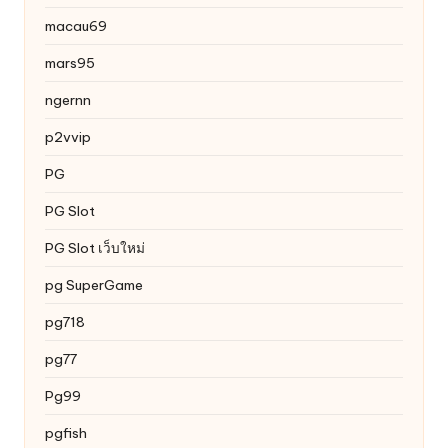
macau69
mars95
ngernn
p2vvip
PG
PG Slot
PG Slot เว็บใหม่
pg SuperGame
pg718
pg77
Pg99
pgfish