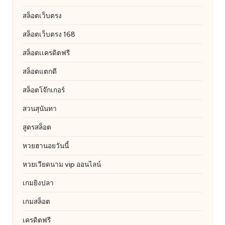
สล็อตเว็บตรง
สล็อตเว็บตรง 168
สล็อตเเครดิตฟรี
สล็อตแตกดี
สล็อตโจ๊กเกอร์
สวนสุนันทา
สูตรสล็อต
หวยฮานอยวันนี้
หวยเวียดนาม vip ออนไลน์
เกมยิงปลา
เกมสล็อต
เครดิตฟรี