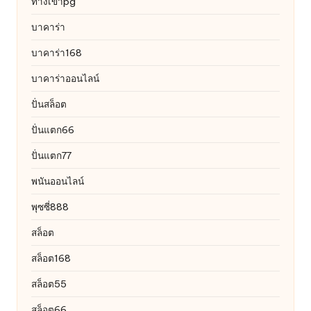
ทางเข้าpg
บาคาร่า
บาคาร่า168
บาคาร่าออนไลน์
ปั่นสล็อต
ปั่นแตก66
ปั่นแตก77
พนันออนไลน์
พุซซี่888
สล็อต
สล็อต168
สล็อต55
สล็อต66