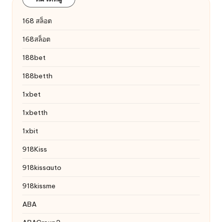
168 สล็อต
168สล็อต
188bet
188betth
1xbet
1xbetth
1xbit
918Kiss
918kissauto
918kissme
ABA