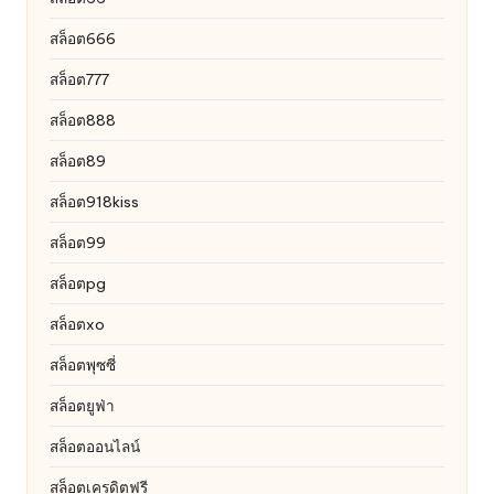
สล็อต666
สล็อต777
สล็อต888
สล็อต89
สล็อต918kiss
สล็อต99
สล็อตpg
สล็อตxo
สล็อตพุซซี่
สล็อตยูฟ่า
สล็อตออนไลน์
สล็อตเครดิตฟรี