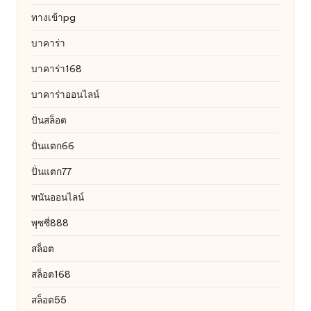
ทางเข้าpg
บาคาร่า
บาคาร่า168
บาคาร่าออนไลน์
ปั่นสล็อต
ปั่นแตก66
ปั่นแตก77
พนันออนไลน์
พุซซี่888
สล็อต
สล็อต168
สล็อต55