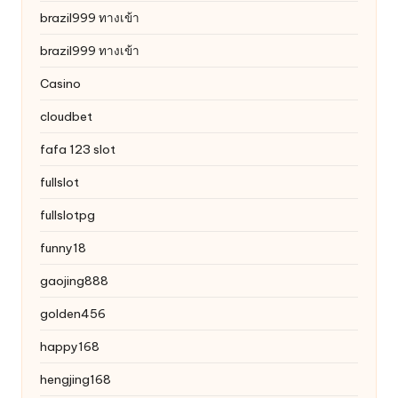
brazil999 ทางเข้า
brazil999 ทางเข้า
Casino
cloudbet
fafa 123 slot
fullslot
fullslotpg
funny18
gaojing888
golden456
happy168
hengjing168