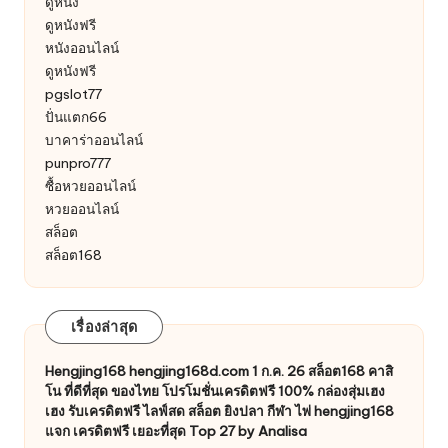
ดูหนัง
ดูหนังฟรี
หนังออนไลน์
ดูหนังฟรี
pgslot77
ปั่นแตก66
บาคาร่าออนไลน์
punpro777
ซื้อหวยออนไลน์
หวยออนไลน์
สล็อต
สล็อต168
เรื่องล่าสุด
Hengjing168 hengjing168d.com 1 ก.ค. 26 สล็อต168 คาสิ
โน ที่ดีที่สุด ของไทย โปรโมชั่นเครดิตฟรี 100% กล่องสุ่มเฮง
เฮง รับเครดิตฟรี ไลฟ์สด สล็อต ยิงปลา กีฬา ไพ่ hengjing168
แจก เครดิตฟรี เยอะที่สุด Top 27 by Analisa