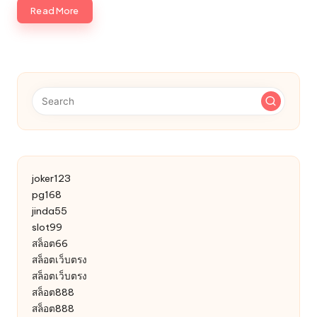
Read More
joker123
pg168
jinda55
slot99
สล็อต66
สล็อตเว็บตรง
สล็อตเว็บตรง
สล็อต888
สล็อต888