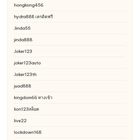
hongkong456
hydra888 เครดิตฟรี
Jinda55
jinda888
Joker123
joker123auto
Joker123th
juad888
kingdom66 ทางเข้า
lion123สล็อต
live22
lockdown168