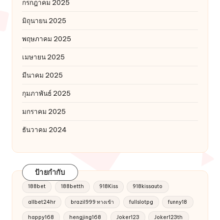
กรกฎาคม 2025
มิถุนายน 2025
พฤษภาคม 2025
เมษายน 2025
มีนาคม 2025
กุมภาพันธ์ 2025
มกราคม 2025
ธันวาคม 2024
ป้ายกำกับ
188bet
188betth
918Kiss
918kissauto
allbet24hr
brazil999 ทางเข้า
fullslotpg
funny18
happy168
hengjing168
Joker123
Joker123th