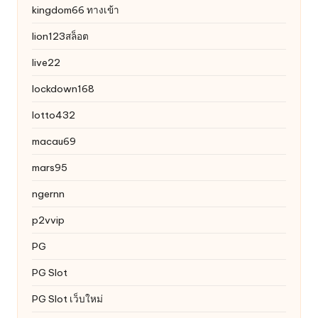
kingdom66 ทางเข้า
lion123สล็อต
live22
lockdown168
lotto432
macau69
mars95
ngernn
p2vvip
PG
PG Slot
PG Slot เว็บใหม่