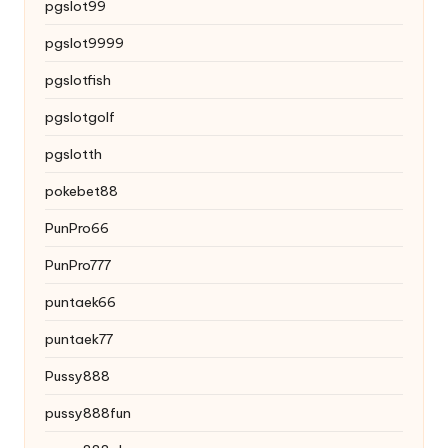
pgslot99
pgslot9999
pgslotfish
pgslotgolf
pgslotth
pokebet88
PunPro66
PunPro777
puntaek66
puntaek77
Pussy888
pussy888fun