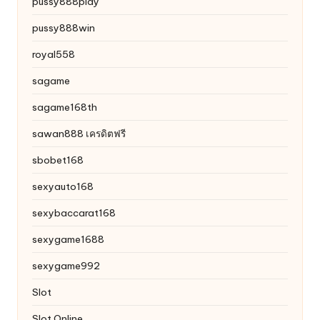
pussy888play
pussy888win
royal558
sagame
sagame168th
sawan888 เครดิตฟรี
sbobet168
sexyauto168
sexybaccarat168
sexygame1688
sexygame992
Slot
Slot Online