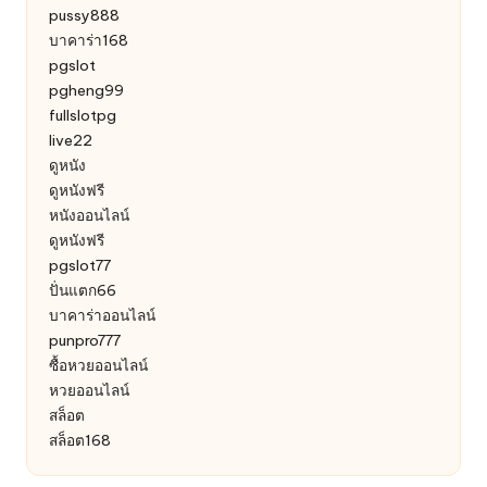
pussy888
บาคาร่า168
pgslot
pgheng99
fullslotpg
live22
ดูหนัง
ดูหนังฟรี
หนังออนไลน์
ดูหนังฟรี
pgslot77
ปั่นแตก66
บาคาร่าออนไลน์
punpro777
ซื้อหวยออนไลน์
หวยออนไลน์
สล็อต
สล็อต168