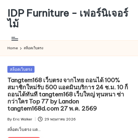
IDP Furniture - เฟอร์นิเจอร์
Skip
to
ไม้
content
Home
สล็อตเว็บตรง
Posted
สล็อตเว็บตรง
in
Tangtem168 เว็บตรง จากไทย ถอนได้ 100%
สมาชิกใหม่รับ 500 แอดมินบริการ 24 ช.ม. 10 ก็
ถอนได้ทันที tangtem168 เว็บใหญ่ ทุนหนา ซ่า
กว่าใคร Top 77 by Landon
tangtem168d.com 27 พ.ค. 2569
By
Eric Walker
29 พฤษภาคม 2026
Posted
by
สล็อตเว็บตรง แต…