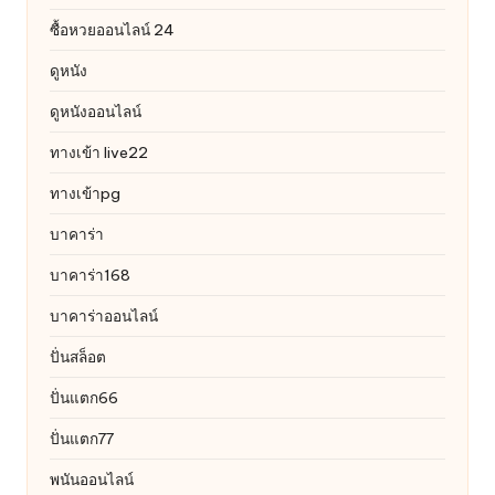
ซื้อหวยออนไลน์ 24
ดูหนัง
ดูหนังออนไลน์
ทางเข้า live22
ทางเข้าpg
บาคาร่า
บาคาร่า168
บาคาร่าออนไลน์
ปั่นสล็อต
ปั่นแตก66
ปั่นแตก77
พนันออนไลน์