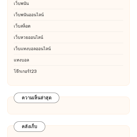
เว็บพนัน
เว็บพนันออนไลน์
เว็บสล็อต
เว็บหวยออนไลน์
เว็บแทงบอลออนไลน์
แทงบอล
โจ๊กเกอร์123
ความเห็นล่าสุด
คลังเก็บ