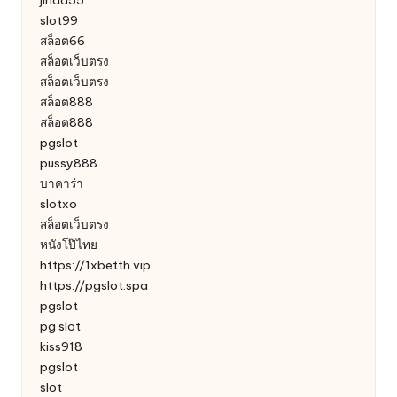
jinda55
slot99
สล็อต66
สล็อตเว็บตรง
สล็อตเว็บตรง
สล็อต888
สล็อต888
pgslot
pussy888
บาคาร่า
slotxo
สล็อตเว็บตรง
หนังโป๊ไทย
https://1xbetth.vip
https://pgslot.spa
pgslot
pg slot
kiss918
pgslot
slot