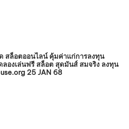
่สุด สล็อตออนไลน์ คุ้มค่าแก่การลงทุน
ลองเล่นฟรี สล็อต สุดมันส์ สมจริง ลงทุน
ouse.org 25 JAN 68