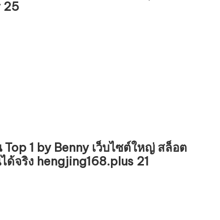
y 25
น Top 1 by Benny เว็บไซต์ใหญ่ สล็อต
อนได้จริง hengjing168.plus 21