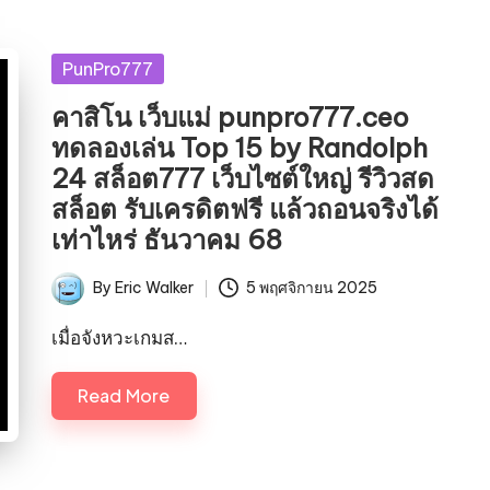
Posted
PunPro777
in
คาสิโน เว็บแม่ punpro777.ceo
ทดลองเล่น Top 15 by Randolph
24 สล็อต777 เว็บไซต์ใหญ่ รีวิวสด
สล็อต รับเครดิตฟรี แล้วถอนจริงได้
เท่าไหร่ ธันวาคม 68
By
Eric Walker
5 พฤศจิกายน 2025
Posted
by
เมื่อจังหวะเกมส…
Read More