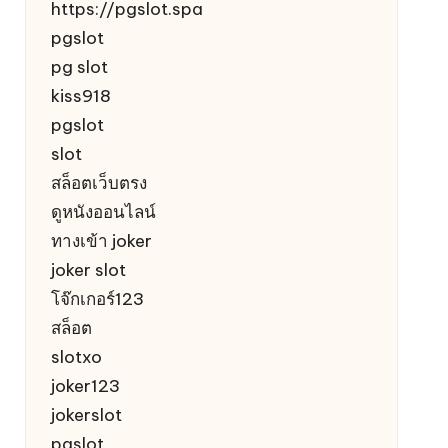
https://pgslot.spa
pgslot
pg slot
kiss918
pgslot
slot
สล็อตเว็บตรง
ดูหนังออนไลน์
ทางเข้า joker
joker slot
โจ๊กเกอร์123
สล็อต
slotxo
joker123
jokerslot
pgslot