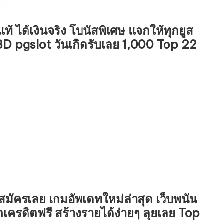
 ได้เงินจริง โบนัสพิเศษ แจกให้ทุกยูส
 pgslot วันเกิดรับเลย 1,000 Top 22
มัครเลย เกมอัพเดทใหม่ล่าสุด เว็บพนัน
ตเครดิตฟรี สร้างรายได้ง่ายๆ ลุยเลย Top