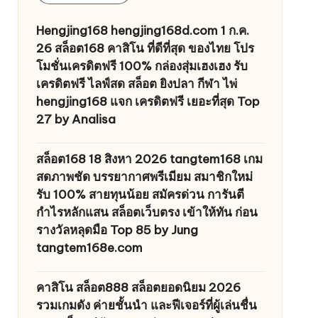
Hengjing168 hengjing168d.com 1 ก.ค.
26 สล็อต168 คาสิโน ที่ดีที่สุด ของไทย โปร
โมชั่นเครดิตฟรี 100% กล่องสุ่มเฮงเฮง รับ
เครดิตฟรี ไลฟ์สด สล็อต ยิงปลา กีฬา ไพ่
hengjing168 แจก เครดิตฟรี เยอะที่สุด Top
27 by Analisa
สล็อต168 18 สิงหา 2026 tangtem168 เกม
สดภาพชัด บรรยากาศพรีเมียม สมาชิกใหม่
รับ 100% สายทุนน้อย สมัครด่วน การันตี
กำไรหลักแสน สล็อตเว็บตรง เข้าให้ทัน ก่อน
รางวัลหลุดมือ Top 85 by Jung
tangtem168e.com
คาสิโน สล็อต888 สล็อตยอดนิยม 2026
รวมเกมดัง ค่ายชั้นนำ และฟีเจอร์ที่ผู้เล่นชื่น