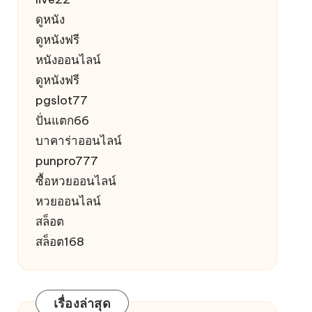
ดูหนัง
ดูหนังฟรี
หนังออนไลน์
ดูหนังฟรี
pgslot77
ปั่นแตก66
บาคาร่าออนไลน์
punpro777
ซื้อหวยออนไลน์
หวยออนไลน์
สล็อต
สล็อต168
เรื่องล่าสุด