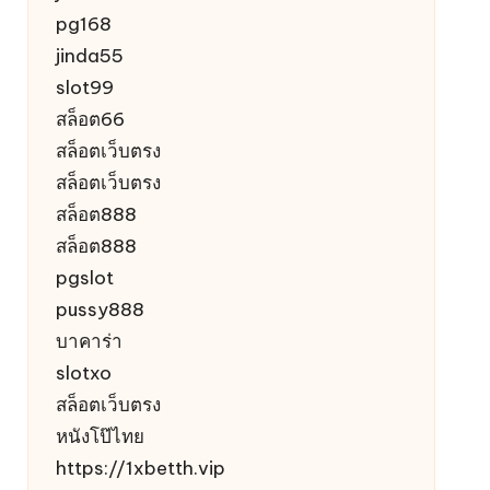
pg168
jinda55
slot99
สล็อต66
สล็อตเว็บตรง
สล็อตเว็บตรง
สล็อต888
สล็อต888
pgslot
pussy888
บาคาร่า
slotxo
สล็อตเว็บตรง
หนังโป๊ไทย
https://1xbetth.vip