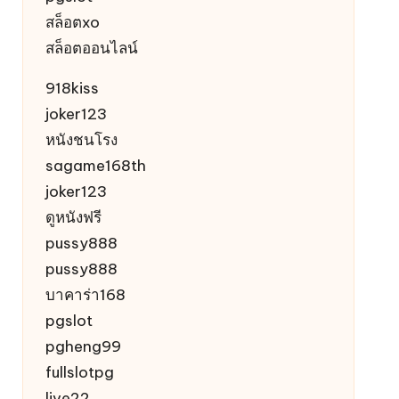
สล็อตxo
สล็อตออนไลน์
918kiss
joker123
หนังชนโรง
sagame168th
joker123
ดูหนังฟรี
pussy888
pussy888
บาคาร่า168
pgslot
pgheng99
fullslotpg
live22