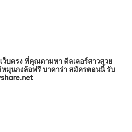
เว็บตรง ที่คุณตามหา ดีลเลอร์สาวสวย
ห้หมุนกงล้อฟรี บาคาร่า สมัครตอนนี้ รับ
yshare.net