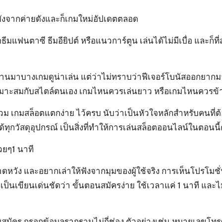
งยังจากค่ายดังและก็เกมใหม่อัปเดตตลอด
ธีมแฟนตาซี ธีมอียิปต์ หรือแนวการ์ตูน เล่นได้ไม่มีเบื่อ และก็ท
ี้ที่ผ่านมาบางเกมดูน่าเล่น แต่ว่าไม่ทราบว่าฟีเจอร์โบนัสออกย
หมาะสมกับสไตล์ตนเอง เกมไหนควรเล่นยาว หรือเกมไหนควรข้
วม เกมสล็อตแตกง่าย ไว้ครบ นับว่าเป็นหัวใจหลักสำหรับคนที่ต
ได้ทุกวัสดุอุปกรณ์ เป็นสิ่งที่ทำให้การเล่นสล็อตออนไลน์ในตอนนี
วยๆ1 นาที
วัง และอยากเล่าให้ฟังจากมุมของผู้ใช้จริง การเห็นโปรโมชั่น 
ลองเป็นเขียนเด่นชัดว่า ขั้นตอนสมัครง่าย ใช้เวลาแค่ 1 นาที แล
มัคร กรอกข้อมูลรากฐานไม่กี่ช่อง ตัวอย่างเช่น หมายเลขโทรศัพท