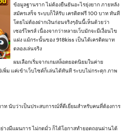
ข้อมูลฐานราก ไม่ต้องยืนยันอะไรยุ่งยาก ภายหลัง
สมัครเสร็จ ระบบก็ให้รับ เครดิตฟรี 100 บาท ทันที
โดยไม่ต้องฝากเงินก่อนจริงๆอันนี้เห็นด้วยว่า
เซอร์ไพรส์ เนื่องจากว่าหลายเว็บมักจะมีเงื่อนไข
แฝง แม้กระนั้นของ 918kiss เป็นได้เครดิตมาท
ดลองเล่นจริง
ผมเลือกเริ่มจากเกมสล็อตยอดนิยมในค่าย
เพิ่ม แค่เข้าเว็บไซต์ก็เล่นได้ทันที ระบบไม่กระตุก ภาพ
ท นับว่าเป็นประสบการณ์ที่ดีเยี่ยมสำหรับคนที่ต้องการ
นอย่างมีแผนการ ไม่กดมั่ว ก็ได้โอกาสทำยอดถอนผ่านได้