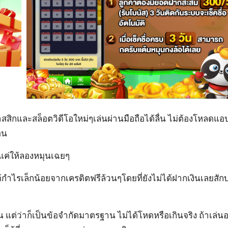
าสสิกและสล็อตวิดีโอใหม่ๆเล่นผ่านมือถือได้ลื่น ไม่ต้องโหลดแอป
อน
่แค่ให้ลองหมุนเฉยๆ
ำไรเล็กน้อยจากเครดิตฟรีล้วนๆโดยที่ยังไม่ได้ฝากเงินเลยสักบา
น แต่ว่าก็เป็นข้อจำกัดมาตรฐาน ไม่ได้โหดหรือเกินจริง ถ้าเล่