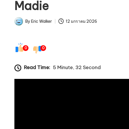
Madie
By
Eric Walker
12 มกราคม 2026
Posted
by
0
0
Read Time:
5 Minute, 32 Second