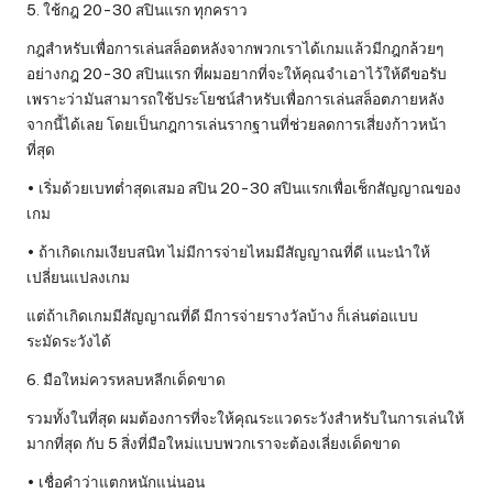
5. ใช้กฎ 20-30 สปินแรก ทุกคราว
กฎสำหรับเพื่อการเล่นสล็อตหลังจากพวกเราได้เกมแล้วมีกฎกล้วยๆ
อย่างกฎ 20-30 สปินแรก ที่ผมอยากที่จะให้คุณจำเอาไว้ให้ดีขอรับ
เพราะว่ามันสามารถใช้ประโยชน์สำหรับเพื่อการเล่นสล็อตภายหลัง
จากนี้ได้เลย โดยเป็นกฎการเล่นรากฐานที่ช่วยลดการเสี่ยงก้าวหน้า
ที่สุด
• เริ่มด้วยเบทต่ำสุดเสมอ สปิน 20-30 สปินแรกเพื่อเช็กสัญญาณของ
เกม
• ถ้าเกิดเกมเงียบสนิท ไม่มีการจ่ายไหมมีสัญญาณที่ดี แนะนำให้
เปลี่ยนแปลงเกม
แต่ถ้าเกิดเกมมีสัญญาณที่ดี มีการจ่ายรางวัลบ้าง ก็เล่นต่อแบบ
ระมัดระวังได้
6. มือใหม่ควรหลบหลีกเด็ดขาด
รวมทั้งในที่สุด ผมต้องการที่จะให้คุณระแวดระวังสำหรับในการเล่นให้
มากที่สุด กับ 5 สิ่งที่มือใหม่แบบพวกเราจะต้องเลี่ยงเด็ดขาด
• เชื่อคำว่าแตกหนักแน่นอน