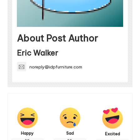
About Post Author
Eric Walker
noreply@idpfurniture.com
Happy
Sad
Excited
0
%
0
%