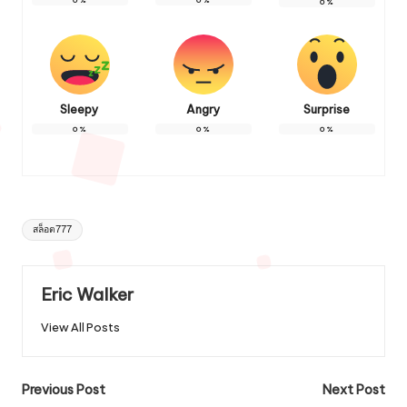
0
%
Sleepy
Angry
Surprise
0
%
0
%
0
%
Tags:
สล็อต777
Eric Walker
View All Posts
Post
Previous Post
Next Post