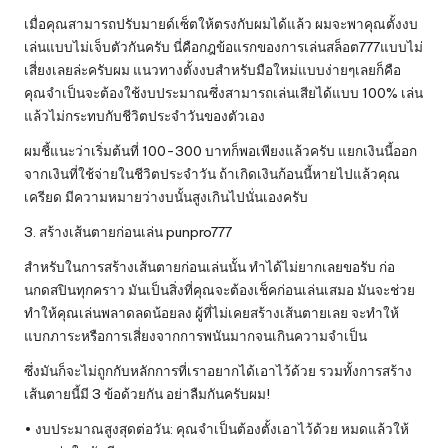
เมื่อคุณสามารถปรับมายด์เซ็ตให้ตรงกับผมได้แล้ว ผมจะพาคุณตั้งงบ
เล่นแบบไม่เจ็บตัวกันครับ นี่คือกฎข้อแรกของการเล่นสล็อต777แบบไม่
เสี่ยงเลยล่ะครับผม แนวทางตั้งงบสำหรับมือใหม่แบบง่ายๆเลยก็คือ
คุณจำเป็นจะต้องใช้งบประมาณซึ่งสามารถเล่นเสียได้แบบ 100% เล่น
แล้วไม่กระทบกับชีวิตประจำวันของตัวเอง
ผมชี้แนะว่าเริ่มต้นที่ 100-300 บาทก็พอเพียงแล้วครับ แยกเงินนี้ออก
จากเงินที่ใช้จ่ายในชีวิตประจำวัน ถ้าเกิดเงินก้อนนี้หายไปแล้วคุณ
เครียด มีความหมายว่างบนั้นสูงเกินไปนั่นเองครับ
3. สร้างเส้นตายก่อนเล่น punpro777
สำหรับในการสร้างเส้นตายก่อนเล่นนั้น ทำได้ไม่ยากเลยขอรับ ก่อ
นกดสปินทุกคราว มันเป็นสิ่งที่คุณจะต้องเช็คก่อนเล่นเสมอ มันจะช่วย
ทำให้คุณเล่นพลาดลดน้อยลง ผู้ที่ไม่เคยสร้างเส้นตายเลย จะทำให้
แบกภาระหรือการเสี่ยงจากการพนันมากจนเกินความจำเป็น
ซึ่งมันก็จะไม่ถูกกับหลักการที่เราอยากได้เอาไว้ด้วย รวมทั้งการสร้าง
เส้นตายนี้มี 3 ข้อด้วยกัน อย่าลืมกันครับผม!
• งบประมาณสูงสุดต่อวัน: คุณจำเป็นต้องตั้งเอาไว้ด้วย หมดแล้วให้