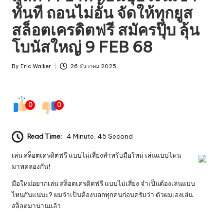
ทันที ถอนไม่อั้น จัดให้ทุกยูส
สล็อตเครดิตฟรี สมัครปุ๊บ ลุ้น
โบนัสใหญ่ 9 FEB 68
By
Eric Walker
26 ธันวาคม 2025
Posted
by
0
0
Read Time:
4 Minute, 45 Second
เล่น สล็อตเครดิตฟรี แบบไม่เสี่ยงสำหรับมือใหม่ เล่นแบบไหน
มาทดลองกัน!
มือใหม่อยากเล่น สล็อตเครดิตฟรี แบบไม่เสี่ยง จำเป็นต้องเล่นแบบ
ไหนกันแน่นะ? ผมจำเป็นต้องบอกทุกคนก่อนครับว่า ตัวผมเองเล่น
สล็อตมานานแล้ว