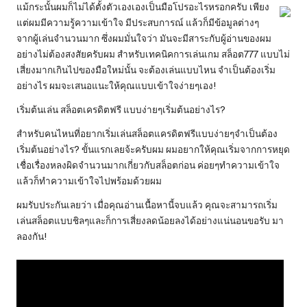
แม้กระนั้นผมก็ไม่ได้ตั้งตัวเองเองเป็นมือโปรอะไรหรอกครับ เพียง
แต่ผมมีความรู้ความเข้าใจ มีประสบการณ์ แล้วก็มีข้อมูลต่างๆ
จากผู้เล่นจำนวนมาก ซึ่งผมมั่นใจว่า มันจะมีสาระกับผู้อ่านของผม
อย่างไม่ต้องสงสัยครับผม สำหรับเทคนิคการเล่นเกม สล็อต777 แบบไม่
เสี่ยงมากเกินไปของมือใหม่นั้น จะต้องเล่นแบบไหน จำเป็นต้องเริ่ม
อย่างไร ผมจะเสนอแนะให้คุณแบบเข้าใจง่ายๆเอง!
เริ่มต้นเล่น สล็อตเครดิตฟรี แบบง่ายๆเริ่มต้นอย่างไร?
สำหรับคนไหนที่อยากเริ่มเล่นสล็อตแครดิตฟรีแบบง่ายๆจำเป็นต้อง
เริ่มต้นอย่างไร? ขั้นแรกเลยจ้ะครับผม ผมอยากให้คุณเริ่มจากการหยุด
เชื่อเรื่องหลงผิดจำนวนมากเกี่ยวกับสล็อตก่อน ค่อยๆทำความเข้าใจ
แล้วก็ทำความเข้าใจไปพร้อมด้วยผม
ผมรับประกันเลยว่า เมื่อคุณอ่านเนื้อหานี้จบแล้ว คุณจะสามารถเริ่ม
เล่นสล็อตแบบชิลๆและก็การเสี่ยงลดน้อยลงได้อย่างแน่นอนขอรับ มา
ลองกัน!