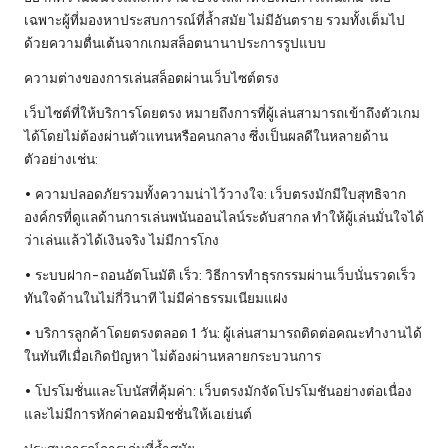
เฉพาะผู้ที่มองหาประสบการณ์ที่ล้ำสมัย ไม่มีอันตราย รวมทั้งเต็มไป
ด้วยความตื่นเต้นจากเกมสล็อตนานาประการรูปแบบ
ความต่างของการเล่นสล็อตผ่านเว็บไซต์ตรง
เว็บไซต์ที่ให้บริการโดยตรง หมายถึงการที่ผู้เล่นสามารถเข้าถึงตัวเกม
ได้โดยไม่ต้องผ่านตัวแทนหรือคนกลาง ซึ่งเป็นผลดีในหลายด้าน
ตัวอย่างเช่น:
• ความปลอดภัยรวมทั้งความน่าไว้วางใจ: เว็บตรงมักมีใบสุทธิจาก
องค์กรที่ดูแลด้านการเล่นพนันออนไลน์ระดับสากล ทำให้ผู้เล่นมั่นใจได้
ว่าเล่นแล้วได้เงินจริง ไม่มีการโกง
• ระบบฝาก-ถอนอัตโนมัติ เร็ว: วิธีการทำธุรกรรมผ่านเว็บนั่นรวดเร็ว
ทันใจด้านในไม่กี่วินาที ไม่มีค่าธรรมเนียมแฝง
• บริการลูกค้าโดยตรงตลอด 1 วัน: ผู้เล่นสามารถติดต่อคณะทำงานได้
ในทันทีเมื่อเกิดปัญหา ไม่ต้องผ่านหลายกระบวนการ
• โปรโมชั่นและโบนัสที่คุ้มค่า: เว็บตรงมักจัดโปรโมชันอย่างต่อเนื่อง
และไม่มีการหักค่าคอมมิชชั่นให้เอเย่นต์