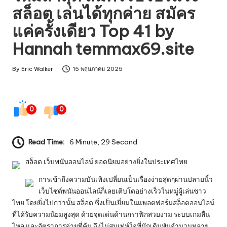
สล็อต เล่นได้ทุกค่าย สมัคร
แค่ครั้งเดียว Top 41 by
Hannah temmax69.site
By
Eric Walker
15 พฤษภาคม 2025
Posted
by
0
0
Read Time:
6 Minute, 29 Second
สล็อต
เว็บพนันออนไลน์ ยอดนิยมอย่างยิ่งในประเทศไทย
การเข้าถึงความบันเทิงเปลี่ยนเป็นเรื่องง่ายสุดๆผ่านปลายนิ้ว
เว็บไซต์พนันออนไลน์ก็เลยเติบโตอย่างเร็วในหมู่ผู้เล่นชาว
ไทย โดยยิ่งไปกว่านั้น สล็อต ซึ่งเป็นเยี่ยมในแพลตฟอร์มสล็อตออนไลน์
ที่ได้รับความนิยมสูงสุด ด้วยจุดเด่นด้านกราฟิกสวยงาม ระบบเกมลื่น
ไหล และอัตราการจ่ายที่คุ้ม จึงไม่สนเท่ห์ใจที่นักเดิมพันจำนวนหลาย