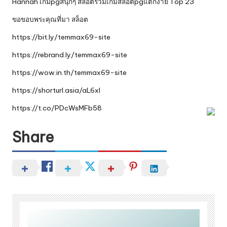
Hannah เกมpgสนุกๆ สล็อตรวมเกมสล็อตpgแตกง่าย Top 23
ขอขอบพระคุณที่มา
สล็อต
https://bit.ly/temmax69-site
https://rebrand.ly/temmax69-site
https://wow.in.th/temmax69-site
https://shorturl.asia/aL6xl
https://t.co/PDcWsMFb58
Share