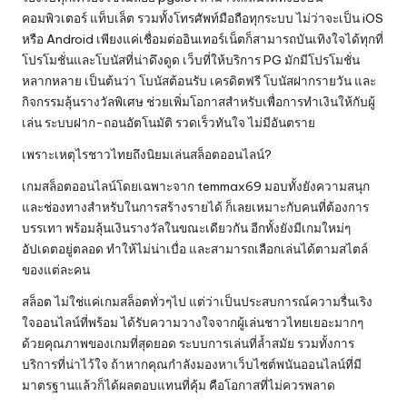
คอมพิวเตอร์ แท็บเล็ต รวมทั้งโทรศัพท์มือถือทุกระบบ ไม่ว่าจะเป็น iOS
หรือ Android เพียงแค่เชื่อมต่ออินเทอร์เน็ตก็สามารถบันเทิงใจได้ทุกที่
โปรโมชั่นและโบนัสที่น่าดึงดูด เว็บที่ให้บริการ PG มักมีโปรโมชั่น
หลากหลาย เป็นต้นว่า โบนัสต้อนรับ เครดิตฟรี โบนัสฝากรายวัน และ
กิจกรรมลุ้นรางวัลพิเศษ ช่วยเพิ่มโอกาสสำหรับเพื่อการทำเงินให้กับผู้
เล่น ระบบฝาก-ถอนอัตโนมัติ รวดเร็วทันใจ ไม่มีอันตราย
เพราะเหตุไรชาวไทยถึงนิยมเล่นสล็อตออนไลน์?
เกมสล็อตออนไลน์โดยเฉพาะจาก temmax69 มอบทั้งยังความสนุก
และช่องทางสำหรับในการสร้างรายได้ ก็เลยเหมาะกับคนที่ต้องการ
บรรเทา พร้อมลุ้นเงินรางวัลในขณะเดียวกัน อีกทั้งยังมีเกมใหม่ๆ
อัปเดตอยู่ตลอด ทำให้ไม่น่าเบื่อ และสามารถเลือกเล่นได้ตามสไตล์
ของแต่ละคน
สล็อต ไม่ใช่แค่เกมสล็อตทั่วๆไป แต่ว่าเป็นประสบการณ์ความรื่นเริง
ใจออนไลน์ที่พร้อม ได้รับความวางใจจากผู้เล่นชาวไทยเยอะมากๆ
ด้วยคุณภาพของเกมที่สุดยอด ระบบการเล่นที่ล้ำสมัย รวมทั้งการ
บริการที่น่าไว้ใจ ถ้าหากคุณกำลังมองหาเว็บไซต์พนันออนไลน์ที่มี
มาตรฐานแล้วก็ได้ผลตอบแทนที่คุ้ม คือโอกาสที่ไม่ควรพลาด