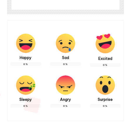
Happy
Sad
Excited
0
%
0
%
0
%
Sleepy
Angry
Surprise
0
%
0
%
0
%