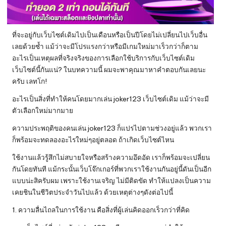
ที่จะอยู่กับเว็บไซต์เดิมไปเป็นเดือนหรือเป็นปีโดยไม่เปลี่ยนไปเว็บอื่น
เลยด้วยซ้ำ แม้ว่าจะมีโปรแรงกว่าหรือมีเกมใหม่มาเร็วกว่าก็ตาม
อะไรเป็นเหตุผลที่จริงจริงของการเลือกใช้บริการกับเว็บไซต์เดิม
เว็บไซต์นี้กันแน่? ในบทความนี้ ผมจะพาคุณมาหาคำตอบกันเลยนะ
ครับ เลทโก!
อะไรเป็นสิ่งที่ทำให้คนโดยมากเล่น joker123 เว็บไซต์เดิม แม้ว่าจะมี
ตัวเลือกใหม่มากมาย
ความประพฤติของคนเล่น joker123 ก็แปรไปตามช่วงอยู่แล้ว พวกเรา
ก็พร้อมจะทดลองอะไรใหม่ๆอยู่ตลอด ถ้าเกิดเว็บไซต์ไหน
ใช้งานแล้วรู้สึกไม่สบายใจหรือสร้างความอึดอัด เราก็พร้อมจะเปลี่ยน
กันโดยทันที แม้กระนั้นเว็บโจ๊กเกอร์ที่พวกเราใช้งานกันอยู่นี้ดันเป็นอีก
แบบน่ะสิครับผม เพราะใช้งานเจริญ ไม่มีติดขัด ทำให้แปลงเป็นความ
เคยชินในชีวิตประจำวันไปแล้ว ด้วยเหตุต่างๆดังต่อไปนี้
1. ความลื่นไถลในการใช้งาน คือสิ่งที่ผู้เล่นคิดออกเร็วกว่าที่คิด