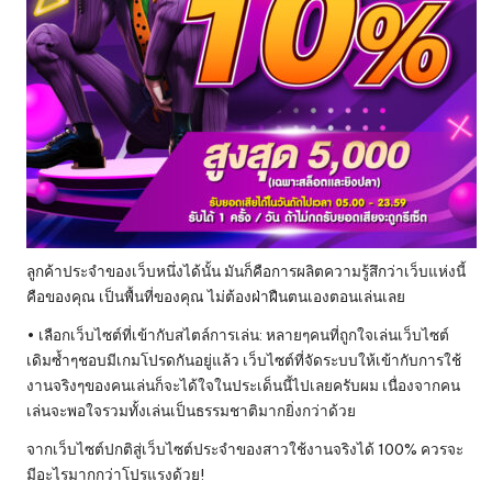
ลูกค้าประจำของเว็บหนึ่งได้นั้น มันก็คือการผลิตความรู้สึกว่าเว็บแห่งนี้
คือของคุณ เป็นพื้นที่ของคุณ ไม่ต้องฝ่าฝืนตนเองตอนเล่นเลย
• เลือกเว็บไซต์ที่เข้ากับสไตล์การเล่น: หลายๆคนที่ถูกใจเล่นเว็บไซต์
เดิมซ้ำๆชอบมีเกมโปรดกันอยู่แล้ว เว็บไซต์ที่จัดระบบให้เข้ากับการใช้
งานจริงๆของคนเล่นก็จะได้ใจในประเด็นนี้ไปเลยครับผม เนื่องจากคน
เล่นจะพอใจรวมทั้งเล่นเป็นธรรมชาติมากยิ่งกว่าด้วย
จากเว็บไซต์ปกติสู่เว็บไซต์ประจำของสาวใช้งานจริงได้ 100% ควรจะ
มีอะไรมากกว่าโปรแรงด้วย!