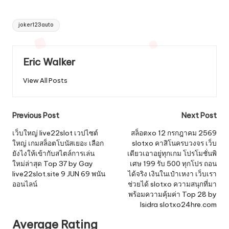
Tags:
joker123auto
Eric Walker
View All Posts
Post
Previous Post
Next Post
navigation
เว็บใหญ่ live22slot เวปไซต์
สล็อตxo 12 กรกฎาคม 2569
ใหญ่ เกมสล็อตโบนัสเยอะ เลือก
slotxo คาสิโนครบวงจร เว็บ
ยังไงให้เข้ากับสไตล์การเล่น
เดียวเอาอยู่ทุกเกม โปรโมชั่นพิ
ใหม่ล่าสุด Top 37 by Gay
เศษ 199 รับ 500 ทุกโปร ถอน
live22slot.site 9 JUN 69 พนัน
ได้จริง เงินในเป๋าเหงา เว็บเรา
ออนไลน์
ช่วยได้ slotxo ความสนุกที่มา
พร้อมความคุ้มค่า Top 28 by
Isidra slotxo24hre.com
Average Rating