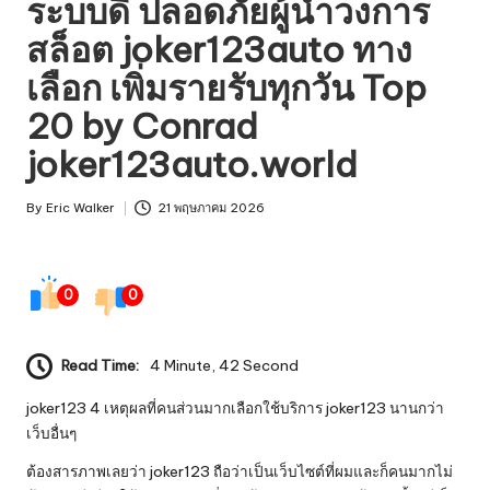
ระบบดี ปลอดภัยผู้นำวงการ
สล็อต joker123auto ทาง
เลือก เพิ่มรายรับทุกวัน Top
20 by Conrad
joker123auto.world
By
Eric Walker
21 พฤษภาคม 2026
Posted
by
0
0
Read Time:
4 Minute, 42 Second
joker123
4 เหตุผลที่คนส่วนมากเลือกใช้บริการ joker123 นานกว่า
เว็บอื่นๆ
ต้องสารภาพเลยว่า joker123 ถือว่าเป็นเว็บไซต์ที่ผมและก็คนมากไม่