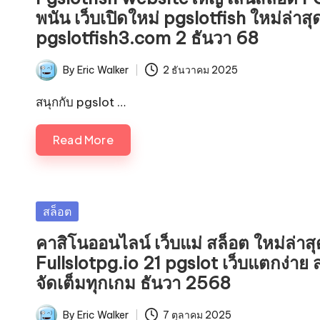
พนัน เว็บเปิดใหม่ pgslotfish ใหม่ล่า
pgslotfish3.com 2 ธันวา 68
By
Eric Walker
2 ธันวาคม 2025
Posted
by
สนุกกับ pgslot …
Read More
Posted
สล็อต
in
คาสิโนออนไลน์ เว็บแม่ สล็อต ใหม่ล่าส
Fullslotpg.io 21 pgslot เว็บแตกง่าย 
จัดเต็มทุกเกม ธันวา 2568
By
Eric Walker
7 ตุลาคม 2025