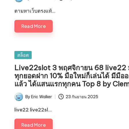
Posted
by
ตามหาเว็บตรงแท้…
Read More
Posted
สล็อต
in
Live22slot 3 พฤศจิกายน 68 live22
ทุกยอดฝาก 10% มือใหม่ก็เล่นได้ มีมืออ
แล้ว ได้แสนแรกทุกคน Top 8 by Clem
By
Eric Walker
23 กันยายน 2025
Posted
by
live22 live22sl…
Read More