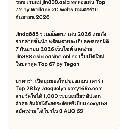
ชอบ เว็บแม่ jin888.asia ทดลองเล่น Top
72 by Wallace 20 websiteแตกง่าย
กันยายน 2026
Jinda888 รวมสล็อตน่าเล่น 2026 เกมดัง
จากค่ายชั้นนำ พร้อมรายละเอียดครบทุกมิติ
7 กันยายน 2026 เว็บไซต์ แตกง่าย
Jin888.asia casino online เว็บเปิดใหม่
ใหม่ล่าสุด Top 67 by Tegan
บาคาร่า เปิดมุมมองใหม่ของเกมบาคาร่า
Top 28 by Jacquelyn sexy168c.com
สายวัดใจได้ 1,000 ระบบเสถียร อัปเดต
ล่าสุด สัมผัสโต๊ะสดระดับพรีเมียม sexy168
สมัครง่าย ได้โปรไว 3 AUG 69