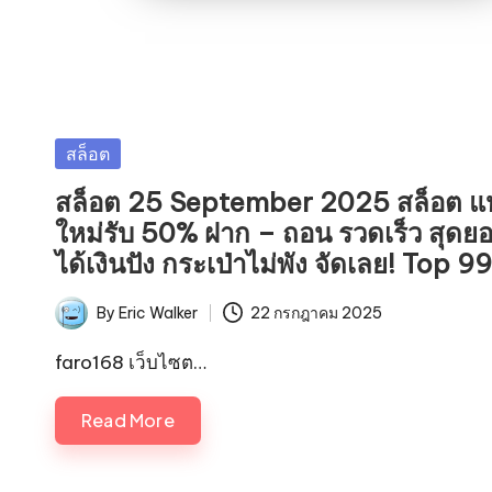
Posted
สล็อต
in
สล็อต 25 September 2025 สล็อต แหล่
ใหม่รับ 50% ฝาก – ถอน รวดเร็ว สุดยอ
ได้เงินปัง กระเป่าไม่พัง จัดเลย! To
By
Eric Walker
22 กรกฎาคม 2025
Posted
by
faro168 เว็บไซต…
Read More