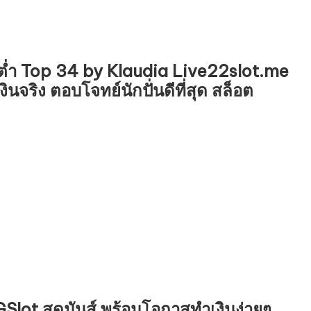
ั้นต่ำ Top 34 by Klaudia Live22slot.me
นจริง ตอบโจทย์นักปั่นดีที่สุด สล็อต
Slot สุดมันส์ พร้อมโอกาสทำเงินง่ายๆ