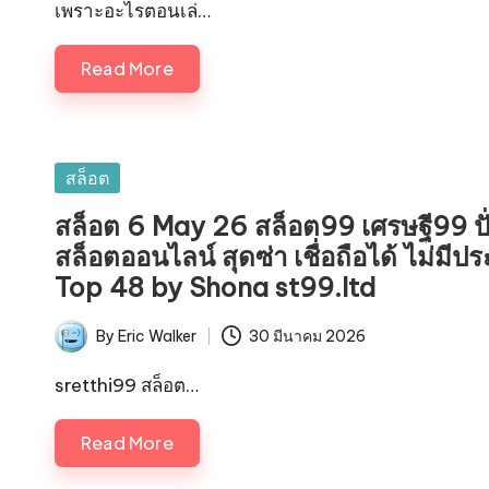
by
เพราะอะไรตอนเล่…
Read More
Posted
สล็อต
in
สล็อต 6 May 26 สล็อต99 เศรษฐี99 ปั่
สล็อตออนไลน์ สุดซ่า เชื่อถือได้ ไม่มี
Top 48 by Shona st99.ltd
By
Eric Walker
30 มีนาคม 2026
Posted
by
sretthi99 สล็อต…
Read More