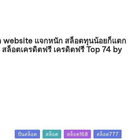
ต website แจกหนัก สล็อตทุนน้อยก็แตก
ม่ สล็อตเครดิตฟรี เครดิตฟรี Top 74 by
Posted
ปั่นสล็อต
สล็อต
สล็อต168
สล็อต777