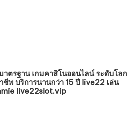
 มาตรฐาน เกมคาสิโนออนไลน์ ระดับโลก
าชีพ บริการนานกว่า 15 ปี live22 เล่น
mie live22slot.vip