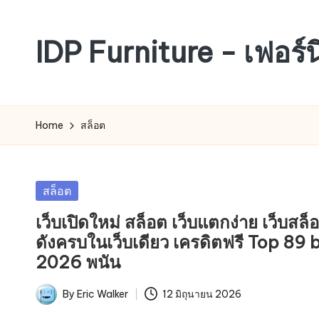
Skip
IDP Furniture - เฟอร์นิ
to
content
Home
สล็อต
Posted
สล็อต
in
เว็บเปิดใหม่ สล็อต เว็บแตกง่าย เว็บส
ดังครบในเว็บเดียว เครดิตฟรี Top 8
2026 พนัน
By
Eric Walker
12 มิถุนายน 2026
Posted