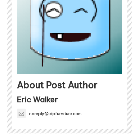
About Post Author
Eric Walker
noreply@idpfurniture.com