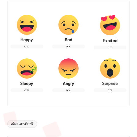
Happy
Sad
Excited
0
%
0
%
0
%
Sleepy
Angry
Surprise
0
%
0
%
0
%
Tags:
สล็อตเเครดิตฟรี