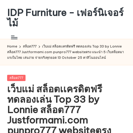
IDP Furniture - เฟอร์นิเจอร์
Skip
to
ไม้
content
Home
สล็อต777
เว็บแม่ สล็อตเเครดิตฟรี ทดลองเล่น Top 33 by Lonnie
สล็อต777 Justformami.com punpro777 websiteตรง แนะนำ 5 เว็บสล็อตมา
แรงในไทย เล่นง่าย จ่ายจริงทุกยอด 13 October 25 คาสิโนออนไลน์
Posted
สล็อต777
in
เว็บแม่ สล็อตเเครดิตฟรี
ทดลองเล่น Top 33 by
Lonnie สล็อต777
Justformami.com
punpro777 websiteตรง