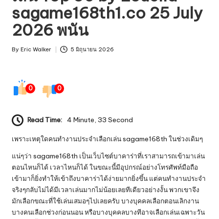
sagame168th1.co 25 July
2026 พนัน
By
Eric Walker
5 มิถุนายน 2026
Posted
by
0
0
Read Time:
4 Minute, 33 Second
เพราะเหตุใดคนทำงานประจำเลือกเล่น sagame168th ในช่วงเดิมๆ
แน่ๆว่า
sagame168th
เป็นเว็บไซต์บาคาร่าที่เราสามารถเข้ามาเล่น
ตอนไหนก็ได้ เวลาไหนก็ได้ ในขณะนี้มีอุปกรณ์อย่างโทรศัพท์มือถือ
เข้ามาก็ยิ่งทำให้เข้าถึงบาคาร่าได้ง่ายมากยิ่งขึ้น แต่คนทำงานประจำ
จริงๆกลับไม่ได้มีเวลาเล่นมากไม่น้อยเลยทีเดียวอย่างงั้น พวกเขาจึง
มักเลือกขณะที่ใช้เล่นเสมอๆไปเลยครับ บางบุคคลเลือกตอนเลิกงาน
บางคนเลือกช่วงก่อนนอน หรือบางบุคคลบางทีอาจเลือกเล่นเฉพาะวัน