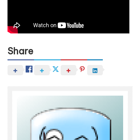
Share