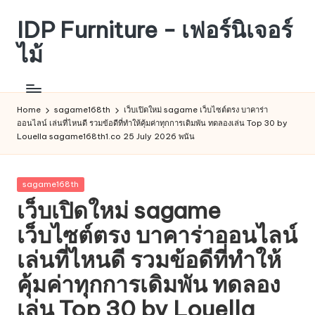
IDP Furniture - เฟอร์นิเจอร์
Skip
to
ไม้
content
Home
sagame168th
เว็บเปิดใหม่ sagame เว็บไซต์ตรง บาคาร่า
ออนไลน์ เล่นที่ไหนดี รวมข้อดีที่ทำให้คุ้มค่าทุกการเดิมพัน ทดลองเล่น Top 30 by
Louella sagame168th1.co 25 July 2026 พนัน
Posted
sagame168th
in
เว็บเปิดใหม่ sagame
เว็บไซต์ตรง บาคาร่าออนไลน์
เล่นที่ไหนดี รวมข้อดีที่ทำให้
คุ้มค่าทุกการเดิมพัน ทดลอง
เล่น Top 30 by Louella