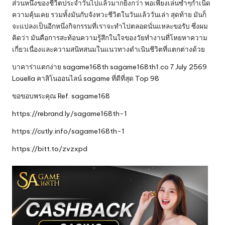
ส่วนหนึ่งของชีวิตประจำวันไปแล้วมากยิ่งกว่า พอเพียงเล่นซ้ำๆกำเนิด
ความคุ้นเคย รวมทั้งมันกับจังหวะชีวิตในวันแล้ววันเล่า สุดท้าย มันก็
จะแปลงเป็นอีกหนึ่งกิจกรรมที่เราจะทำไปตลอดนั่นแหละขอรับ ซึ่งผม
คิดว่า มันคือการสะท้อนความรู้สึกในใจของวัยทำงานที่โหยหาความ
เกี่ยวเนื่องและความสนิทสนมในแนวทางดำเนินชีวิตที่แตกต่างด้วย
บาคาร่าแตกง่าย sagame168th sagame168th1.co 7 July 2569
Louella คาสิโนออนไลน์ sagame ที่ดีที่สุด Top 98
ขอขอบพระคุณ Ref.
sagame168
https://rebrand.ly/sagame168th-1
https://cutly.info/sagame168th-1
https://bitt.to/zvzxpd