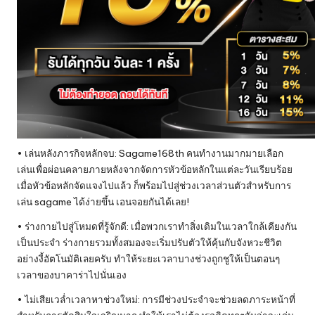
• เล่นหลังภารกิจหลักจบ:
Sagame168th
คนทำงานมากมายเลือก
เล่นเพื่อผ่อนคลายภายหลังจากจัดการหัวข้อหลักในแต่ละวันเรียบร้อย
เมื่อหัวข้อหลักจัดแจงไปแล้ว ก็พร้อมไปสู่ช่วงเวลาส่วนตัวสำหรับการ
เล่น sagame ได้ง่ายขึ้น เอนจอยกันได้เลย!
• ร่างกายไปสู่โหมดที่รู้จักดี: เมื่อพวกเราทำสิ่งเดิมในเวลาใกล้เคียงกัน
เป็นประจำ ร่างกายรวมทั้งสมองจะเริ่มปรับตัวให้คุ้นกับจังหวะชีวิต
อย่างงี้อัตโนมัติเลยครับ ทำให้ระยะเวลาบางช่วงถูกชูให้เป็นตอนๆ
เวลาของบาคาร่าไปนั่นเอง
• ไม่เสียเวล่ำเวลาหาช่วงใหม่: การมีช่วงประจำจะช่วยลดภาระหน้าที่