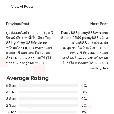
View All Posts
Post
Previous Post
Next Post
navigation
ดูหนังออนไลน์ บอลสด การ์ตูน ซี
Pussy888 pussy888win.one
รีย์ หนังฮิต ครบที่เว็บเดียว Top
8 June 2569 pussy888 สล็อต
83 by Kirby 037Movie.net
ออนไลน์888 สวรรค์ของนัก
หนังชนโรง Full HD ครบทุกแนว
ลงทุน วันเกิด รับฟรี 300 ฝาก-
แฟนตาซี ตลก แอคชั่น โรแมน
ถอน 3 วิ ที่สุดของการแจก
ติก 037movie ออกแบบให้ดูได้
เครดิตฟรี pussy888 สมัครเลย
ทุกจอ 17 กรกฎาคม 2569
โปร่งใส ตรวจสอบได้ Top 100
by Hayden
Average Rating
5 Star
0%
4 Star
0%
3 Star
0%
2 Star
0%
1 Star
0%