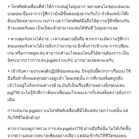
• โทรศัพท์เคลื่อนที่ทำให้การเล่นดูไม่ยุ่งยาก: หลายคนไม่ชอบเล่นเกม
บนคอมเนื่องจากว่ารู้สึกว่ามันมีขั้นตอนยุ่งยากเกินไป จำต้องหน้าโต๊ะ
ต้องเปิดหลายกระบวนการ แต่ว่าโทรศัพท์มือถือให้ความรู้สึกที่ตรงกัน
ข้ามเลยครับผม เป็นเปิดแล้วสามารถเล่นได้ทันที ไม่ยุ่งยากเลย
• ควบคุมจังหวะได้ง่าย: เวลาเล่นผ่านมือถือ พวกเราจะมีความรู้สึกว่า
ตนเองคุมจังหวะได้ง่ายยิ่งกว่ามากมาย อีกทั้งการเข้าเกม การเปลี่ยน
เกม หรือการหยุดเล่น สามารถทำอะไรตอนไหนก็ได้ตามต้องการ เป็น
อิสระมากกว่าการเล่น pgslot บน PC มากมายเลยล่ะนะครับ
• เข้ากับความประพฤติปฏิบัติของคนเล่น: ปัจจุบันนี้พวกเราเกือบจะใช้
มือถือทำทั้งหมดทุกอย่างอยู่แล้ว โดยเหตุนั้น การที่เกมสล็อตถูกดึง
เข้าไปอยู่ในกิจกรรมต่างๆด้วย มันก็เป็นเรื่องที่ง่ายอย่างยิ่งๆคนเล่น
pg718 จะไม่รู้จักสึกว่าต้องเปลี่ยนอะไรเยอะมากก็เล่นสล็อตง่ายยิ่งกว่า
เดิม
การเล่นเกม pgslot บนโทรศัพท์เคลื่อนที่มิได้แค่สบายกว่าแค่นั้น แต่
กับวิถีชีวิตอีกด้วย!
หากเรามองดูภาพรวม การเล่น pgslot718 ผ่านมือถือนั้น ไม่ได้เกิดขึ้น
จากความสะดวกสบายเพียงอย่างเดียว แต่มันเข้ากับวิถีชีวิตของคน