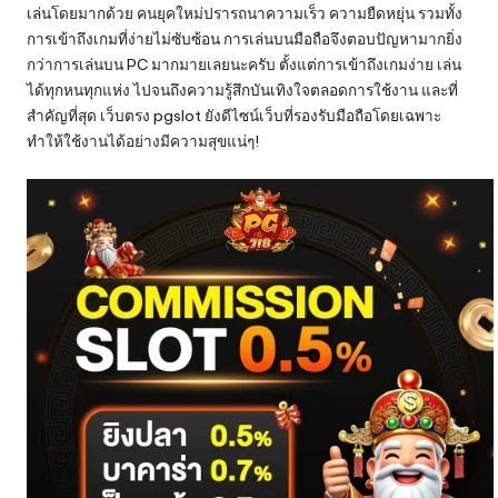
เล่นโดยมากด้วย คนยุคใหม่ปรารถนาความเร็ว ความยืดหยุ่น รวมทั้ง
การเข้าถึงเกมที่ง่ายไม่ซับซ้อน การเล่นบนมือถือจึงตอบปัญหามากยิ่ง
กว่าการเล่นบน PC มากมายเลยนะครับ ตั้งแต่การเข้าถึงเกมง่าย เล่น
ได้ทุกหนทุกแห่ง ไปจนถึงความรู้สึกบันเทิงใจตลอดการใช้งาน และที่
สำคัญที่สุด เว็บตรง pgslot ยังดีไซน์เว็บที่รองรับมือถือโดยเฉพาะ
ทำให้ใช้งานได้อย่างมีความสุขแน่ๆ!