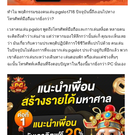
ทำไม พฤติกรรมของคนเล่น pgslot718 ปัจจุบันนี้ถึงเอนไปทาง
โทรศัพท์มือถือมากยิ่งกว่า?
เวลาคนเล่น pgslot พูดถึงโทรศัพท์มือถือและการเล่นสล็อต หลายคน
จะคิดถึงคำว่าเล่นง่าย แต่ว่าหากมองให้ลึกกว่านั้นล่ะก็ คุณจะเห็นเลย
ว่า มันเกี่ยวกับความประพฤติปฏิบัติการใช้ชีวิตที่แปรไปด้วย คนเล่น
ในปัจจุบันไม่ต้องการที่จะอยากเล่น pgslot ประจำอยู่กับที่อีกแล้ว พวก
เขาต้องการเล่นระหว่างเดินทาง เล่นตอนพัก หรือเล่นแค่ช่วงสั้นๆ
ฉะนั้น โทรศัพท์เคลื่อนที่จึงตอบปัญหาในเรื่องนี้มากยิ่งกว่า PC นั่นเอง