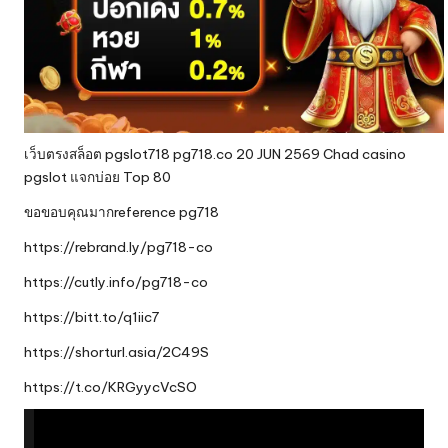
เว็บตรงสล็อต pgslot718 pg718.co 20 JUN 2569 Chad casino
pgslot แจกบ่อย Top 80
ขอขอบคุณมากreference
pg718
https://rebrand.ly/pg718-co
https://cutly.info/pg718-co
https://bitt.to/q1iic7
https://shorturl.asia/2C49S
https://t.co/KRGyycVcSO