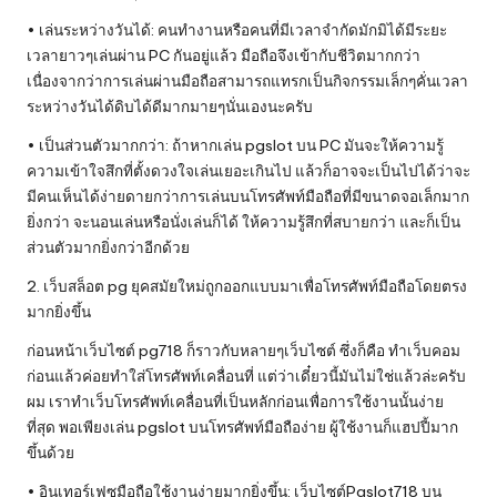
• เล่นระหว่างวันได้: คนทำงานหรือคนที่มีเวลาจำกัดมักมิได้มีระยะ
เวลายาวๆเล่นผ่าน PC กันอยู่แล้ว มือถือจึงเข้ากับชีวิตมากกว่า
เนื่องจากว่าการเล่นผ่านมือถือสามารถแทรกเป็นกิจกรรมเล็กๆคั่นเวลา
ระหว่างวันได้ดิบได้ดีมากมายๆนั่นเองนะครับ
• เป็นส่วนตัวมากกว่า: ถ้าหากเล่น pgslot บน PC มันจะให้ความรู้
ความเข้าใจสึกที่ตั้งดวงใจเล่นเยอะเกินไป แล้วก็อาจจะเป็นไปได้ว่าจะ
มีคนเห็นได้ง่ายดายกว่าการเล่นบนโทรศัพท์มือถือที่มีขนาดจอเล็กมาก
ยิ่งกว่า จะนอนเล่นหรือนั่งเล่นก็ได้ ให้ความรู้สึกที่สบายกว่า และก็เป็น
ส่วนตัวมากยิ่งกว่าอีกด้วย
2. เว็บสล็อต pg ยุคสมัยใหม่ถูกออกแบบมาเพื่อโทรศัพท์มือถือโดยตรง
มากยิ่งขึ้น
ก่อนหน้าเว็บไซต์ pg718 ก็ราวกับหลายๆเว็บไซต์ ซึ่งก็คือ ทำเว็บคอม
ก่อนแล้วค่อยทำใส่โทรศัพท์เคลื่อนที่ แต่ว่าเดี๋ยวนี้มันไม่ใช่แล้วล่ะครับ
ผม เราทำเว็บโทรศัพท์เคลื่อนที่เป็นหลักก่อนเพื่อการใช้งานนั้นง่าย
ที่สุด พอเพียงเล่น pgslot บนโทรศัพท์มือถือง่าย ผู้ใช้งานก็แฮปปี้มาก
ขึ้นด้วย
• อินเทอร์เฟซมือถือใช้งานง่ายมากยิ่งขึ้น: เว็บไซต์Pgslot718 บน