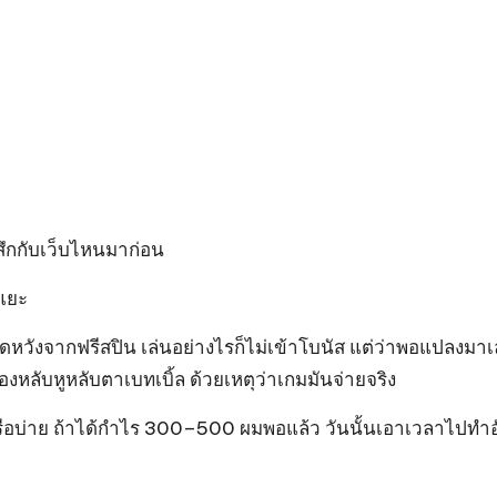
ักสึกกับเว็บไหนมาก่อน
ะแยะ
วังจากฟรีสปิน เล่นอย่างไรก็ไม่เข้าโบนัส แต่ว่าพอแปลงมาเ
้องหลับหูหลับตาเบทเบิ้ล ด้วยเหตุว่าเกมมันจ่ายจริง
อบ่าย ถ้าได้กำไร 300–500 ผมพอแล้ว วันนั้นเอาเวลาไปทำอันอ