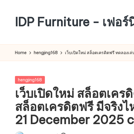
Skip
IDP Furniture - เฟอร์นิ
to
content
Home
hengjing168
เว็บเปิดใหม่ สล็อตเครดิตฟรี ทดลองเล
Posted
hengjing168
in
เว็บเปิดใหม่ สล็อตเคร
สล็อตเครดิตฟรี มีจริงไ
21 December 2025 c