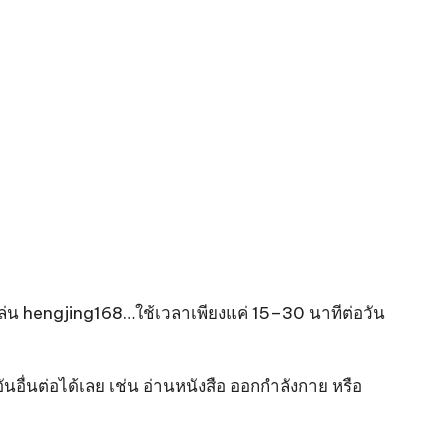
ล่น hengjing168…ใช้เวลาเพียงแค่ 15–30 นาทีต่อวัน
ื่นต่อได้เลย เช่น อ่านหนังสือ ออกกำลังกาย หรือ