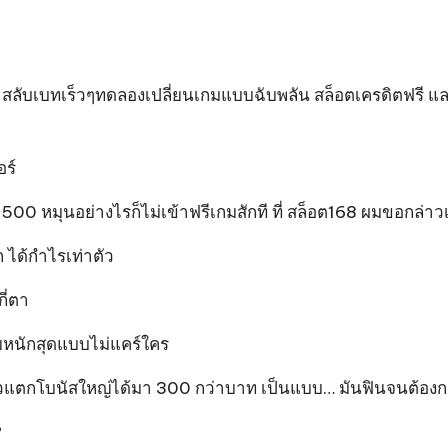
 สลับเบทเร็วๆทดลองเปลี่ยนเกมแบบฉับพลัน สล็อตเครดิตฟรี และ
ร์
ป 500 หมุนอย่างไรก็ไม่เข้าฟรีเกมสักที ที่ สล็อต168 ผมขอกล่
 ได้กำไรเท่าตัว
ี่ตา
ายหนักสุดแบบไม่แคร์ใคร
ล้วแตกโบนัสใหญ่ได้มา 300 กว่าบาท เป็นแบบ… มันฟินจนต้อง
?