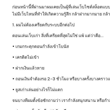
ก่อนหน้านี้ที่ผ่านมาผมเคยเป็นผู้ที่เล่นเว็บไซต์สล็
ไม่มีเว็บไหนที่ทำให้เกิดความรู้สึก กล้าฝากมากมาย กล้
1. ผมไม่ต้องเครียดกับระบบอีกต่อไป
ตอนเล่นเว็บเก่า สิ่งที่เครียดที่สุดไม่ใช่ แพ้ แต่ว่าคือ…
• เกมกระตุกตอนกำลังเข้าโบนัส
• เครดิตไม่เข้า
• ฝากเงินแล้วหาย
• ถอนเงินจำต้องรอ 2-3 ชั่วโมง หรือบางครั้งบางคราว
• ยูสเก่าเล่นอย่างไรก็ไม่แตก
จนบางทีผมตั้งข้อซักถามว่า เรากำลังสนุกสนาน หรือกำล