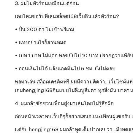
3. ผมไม่หัวร้อนเหมือนแต่ก่อน
เคยไหมขอรับที่เล่นสล็อต168เว็บอื่นแล้วหัวร้อน?
• ปั่น 200 ตา ไม่เข้าฟรีเกม
• แทงอย่างไรก็สวนหมด
• เบท 1 บาท ไม่แตก พอขยับไป 10 บาท ปรากฏว่าแพ้ยั
• ถอนเงินไม่ได้ แจ้งแอดมินไป 5 ชม. ยังไม่ตอบ
พอมาเล่น สล็อตเครดิตฟรี ผมมีความคิดว่า…เว็บไซต์แห่งนี้
เกมhengjing168กินแบบไม่ลืมหูลืมตา ทุกสิ่งมัน บาลานซ์
4. ผมกล้าชักชวนเพื่อนฝูงมาเล่นโดยไม่รู้สึกผิด
ก่อนหน้าเวลาพบเว็บดีๆก็อยากเสนอแนะเพื่อนฝูงขอรับ
แต่กับ hengjing168 ผมกล้าพูดเต็มปากเลยว่า…มึงทดลองเล่