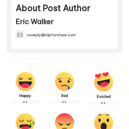
About Post Author
Eric Walker
noreply@idpfurniture.com
Happy
Sad
Excited
0
%
0
%
0
%