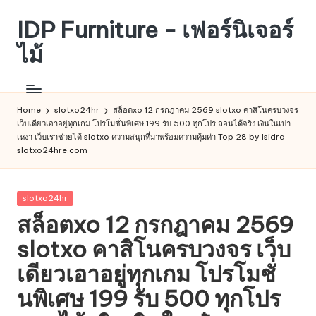
IDP Furniture - เฟอร์นิเจอร์
Skip
to
ไม้
content
Home
slotxo24hr
สล็อตxo 12 กรกฎาคม 2569 slotxo คาสิโนครบวงจร
เว็บเดียวเอาอยู่ทุกเกม โปรโมชั่นพิเศษ 199 รับ 500 ทุกโปร ถอนได้จริง เงินในเป๋า
เหงา เว็บเราช่วยได้ slotxo ความสนุกที่มาพร้อมความคุ้มค่า Top 28 by Isidra
slotxo24hre.com
Posted
slotxo24hr
in
สล็อตxo 12 กรกฎาคม 2569
slotxo คาสิโนครบวงจร เว็บ
เดียวเอาอยู่ทุกเกม โปรโมชั่
นพิเศษ 199 รับ 500 ทุกโปร