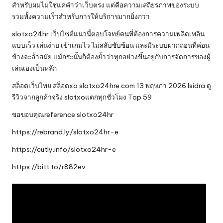
สำหรับผมไม่ใช่แค่คำว่าเว็บตรง แต่คือความเสถียรภาพของระบบ
รวมทั้งความเร็วสำหรับการให้บริการมากยิ่งกว่า
slotxo24hr เว็บไซต์แนวนี้ตอบโจทย์คนที่ต้องการความเพลิดเพลิน
แบบเร็ว เล่นง่าย เข้าเกมไว ไม่สลับซับซ้อน และมีระบบฝากถอนที่ค่อน
ข้างจะล้ำสมัย แม้กระนั้นก็ต้องย้ำว่าทุกอย่างขึ้นอยู่กับการจัดการของผู้
เล่นเองเป็นหลัก
สล็อตเว็บไทย สล็อตxo slotxo24hre.com 13 พฤษภา 2026 Isidra ดู
รีวิวจากลูกค้าจริง
slotxo
แตกทุกชั่วโมง Top 59
ขอขอบคุณreference
slotxo24hr
https://rebrand.ly/slotxo24hr-e
https://cutly.info/slotxo24hr-e
https://bitt.to/r882ev