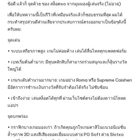
ข้อดี แล้วก็ จุดด้วย ของ สล็อตxo จากมุมมองผู้เล่นจริง (ไม่อวย)
เพื่อให้บทความนี้เป็นรีวิวที่เหมือนจริงแล้วก็ชอบธรรมที่สุด ผมได้
กระทำสรุปส่วนดีส่วนเสียจากประสบการณ์ตรงออกมาเป็นข้อๆดังนี้
ครับผม:
จุดเด่น
• ระบบเสถียรภาพสูง: เกมไม่ค่อยค้าง เล่นได้ลื่นไหลทุกแพลตฟอร์ม
• เบทเริ่มต้นต่ำมาก: มีทุนหลักสิบก็สามารถร่วมสนุกและก็ลุ้นรางวัล
ใหญ่ได้
• เกมระดับตำนานมากมาย: เกมอย่าง Roma หรือ Supreme Caishen
มีอัตราการชำระเงินรางวัลที่จับจำต้องได้จริง ไม่ซับซ้อน
• เข้าถึงง่าย: เล่นสล็อตได้ทุกที่ ผ่านเว็บไซต์ตรงไม่ต้องดาวน์โหลด
แอปฯ
จุดบกพร่อง
• กราฟิกบางเกมมองเก่า: ถ้าเกิดคุณถูกใจเกมคาสิโนแนวอนิเมชั่น
ล้ำๆภาพ 3D แสงสีเสียงยอดเยี่ยมแบบค่าย PG Soft ค่าย Slotxo