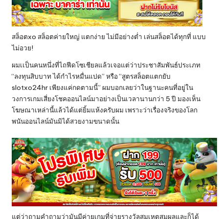
สล็อตxo สล็อตค่ายใหญ่ แตกง่าย ไม่มีอย่างต่ำ เล่นสล็อตได้ทุกที่ แบบ
ไม่อวย!
ผมเเป็นคนหนึ่งที่ไถฟีดโซเชียลแล้วเจอแต่ว่าประชาสัมพันธ์ประเภท
“ลงทุนสิบบาท ได้กำไรหมื่นแปด” หรือ “สูตรสล็อตแตกยับ
slotxo24hr เพียงแค่กดตามนี้” ผมบอกเลยว่าในฐานะคนที่อยู่ใน
วงการเกมเสี่ยงโชคออนไลน์มาอย่างเป็นเวลานานกว่า 5 ปี มองเห็น
โฆษณาเหล่านี้แล้วได้แต่ยิ้มแห้งครับผม เพราะว่าเรื่องจริงของโลก
พนันออนไลน์มันมิได้สวยงามขนาดนั้น
แต่ว่าถามคำถามว่ามันมีค่ายเกมที่จ่ายรางวัลสมเหตุสมผลและก็ได้