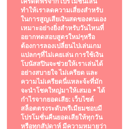
เครดิตฟรีจากโปรโมชั่นเล่น
ทำให้เราลดความเสี่ยงสำหรับ
ในการสูญเสียเงินสดของตนเอง
เหมาะอย่างยิ่งสำหรับวันไหนที่
อยากทดสอบสูตรใหม่ๆหรือ
ต้องการลองเปลี่ยนไปเล่นเกม
แปลกๆที่ไม่เคยเล่น การใช้เงิน
โบนัสสปินจะช่วยให้เราเล่นได้
อย่างสบายใจ ไม่เครียด และ
ความไม่เครียดนี่แหละจ้ะที่มัก
จะนำโชคใหญ่มาให้เสมอ • ได้
กำไรจากยอดเสีย: เว็บไซต์
สล็อตตรงระดับพรีเมียมชอบมี
โปรโมชั่นคืนยอดเสียให้ทุกวัน
หรือทุกสัปดาห์ มีความหมายว่า