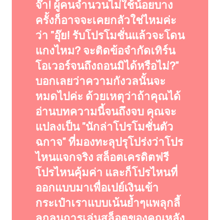
จ๊า! ผู้คนจำนวนไม่ใช้น้อยบาง
ครั้งก็อาจจะเคยกลัวใช่ไหมค่ะ
ว่า "อุ๊ย! รับโปรโมชั่นแล้วจะโดน
แกงไหม? จะติดข้อจำกัดเทิร์น
โอเวอร์จนถึงถอนมิได้หรือไม่?"
บอกเลยว่าความกังวลนั้นจะ
หมดไปค่ะ ด้วยเหตุว่าถ้าคุณได้
อ่านบทความนี้จนถึงจบ คุณจะ
แปลงเป็น "นักล่าโปรโมชั่นตัว
ฉกาจ" ที่มองทะลุปรุโปร่งว่าโปร
ไหนแจกจริง สล็อตเครดิตฟรี
โปรไหนคุ้มค่า และก็โปรไหนที่
ออกแบบมาเพื่อเปย์เงินเข้า
กระเป๋าเราแบบเน้นย้ำๆแพลุกลี้
ลุกลนการเล่นสล็อตของคุณหลัง