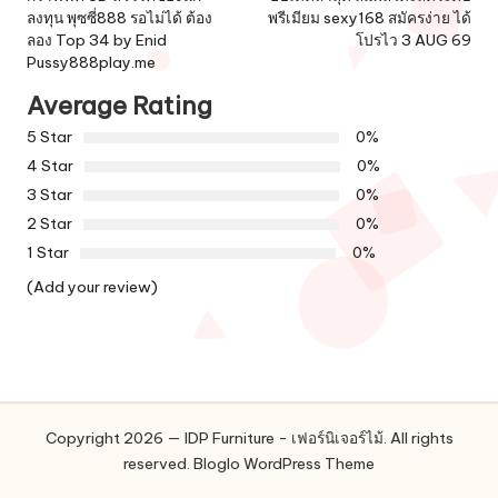
ลงทุน พุซซี่888 รอไม่ได้ ต้อง
พรีเมียม sexy168 สมัครง่าย ได้
ลอง Top 34 by Enid
โปรไว 3 AUG 69
Pussy888play.me
Average Rating
5 Star
0%
4 Star
0%
3 Star
0%
2 Star
0%
1 Star
0%
(Add your review)
Copyright 2026 — IDP Furniture - เฟอร์นิเจอร์ไม้. All rights
reserved.
Bloglo WordPress Theme