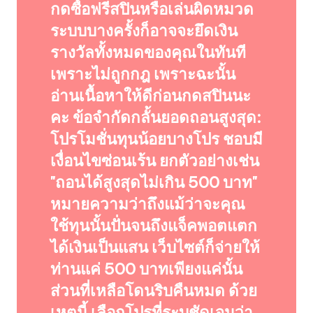
กดซื้อฟรีสปินหรือเล่นผิดหมวด
ระบบบางครั้งก็อาจจะยึดเงิน
รางวัลทั้งหมดของคุณในทันที
เพราะไม่ถูกกฎ เพราะฉะนั้น
อ่านเนื้อหาให้ดีก่อนกดสปินนะ
คะ ข้อจำกัดกลั้นยอดถอนสูงสุด:
โปรโมชั่นทุนน้อยบางโปร ชอบมี
เงื่อนไขซ่อนเร้น ยกตัวอย่างเช่น
"ถอนได้สูงสุดไม่เกิน 500 บาท"
หมายความว่าถึงแม้ว่าจะคุณ
ใช้ทุนนั้นปั่นจนถึงแจ็คพอตแตก
ได้เงินเป็นแสน เว็บไซต์ก็จ่ายให้
ท่านแค่ 500 บาทเพียงแค่นั้น
ส่วนที่เหลือโดนริบคืนหมด ด้วย
เหตุนี้ เลือกโปรที่ระบุชัดเจนว่า