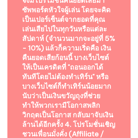
จึงมีโปรโมชั่นคืนยอดเสียมา
ซัพพอร์ตหัวใจผู้เล่น โดยจะคิด
เป็นเปอร์เซ็นต์จากยอดที่คุณ
เล่นเสียไปในทุกวันหรือแต่ละ
สัปดาห์ (จำนวนมากจะอยู่ที่ 5%
- 10%) แล้วก็ความเริ่ดคือ เงิน
คืนยอดเสียก้อนนี้ บางเว็บไซต์
ให้เป็นเครดิตที่ "ถอนออกได้
ทันทีโดยไม่ต้องทำเทิร์น" หรือ
บางเว็บไซต์ก็ทำเทิร์นน้อยมาก
นับว่าเป็นเงินขวัญถุงที่ช่วย
ทำให้พวกเรามีโอกาสพลิก
วิกฤตเป็นโอกาส กลับมาจับเงิน
ล้านได้อีกครั้ง 4. โปรโมชั่นเชิญ
ชวนเพื่อนมั่งคั่ง (Affiliate /