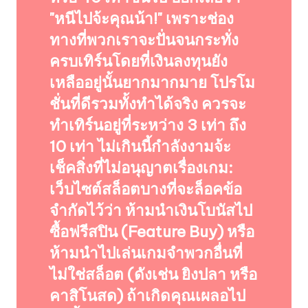
"หนีไปจ้ะคุณน้า!" เพราะช่อง
ทางที่พวกเราจะปั่นจนกระทั่ง
ครบเทิร์นโดยที่เงินลงทุนยัง
เหลืออยู่นั้นยากมากมาย โปรโม
ชั่นที่ดีรวมทั้งทำได้จริง ควรจะ
ทำเทิร์นอยู่ที่ระหว่าง 3 เท่า ถึง
10 เท่า ไม่เกินนี้กำลังงามจ้ะ
เช็คสิ่งที่ไม่อนุญาตเรื่องเกม:
เว็บไซต์สล็อตบางที่จะล็อคข้อ
จำกัดไว้ว่า ห้ามนำเงินโบนัสไป
ซื้อฟรีสปิน (Feature Buy) หรือ
ห้ามนำไปเล่นเกมจำพวกอื่นที่
ไม่ใช่สล็อต (ดังเช่น ยิงปลา หรือ
คาสิโนสด) ถ้าเกิดคุณเผลอไป