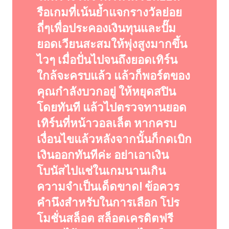
รือเกมที่เน้นย้ำแจกรางวัลย่อย
ถี่ๆเพื่อประคองเงินทุนและปั๊ม
ยอดเวียนสะสมให้พุ่งสูงมากขึ้น
ไวๆ เมื่อปั่นไปจนถึงยอดเทิร์น
ใกล้จะครบแล้ว แล้วก็พอร์ตของ
คุณกำลังบวกอยู่ ให้หยุดสปิน
โดยทันที แล้วไปตรวจทานยอด
เทิร์นที่หน้าวอลเล็ต หากครบ
เงื่อนไขแล้วหลังจากนั้นก็กดเบิก
เงินออกทันทีค่ะ อย่าเอาเงิน
โบนัสไปแช่ในเกมนานเกิน
ความจำเป็นเด็ดขาด! ข้อควร
คำนึงสำหรับในการเลือก โปร
โมชั่นสล็อต สล็อตเครดิตฟรี