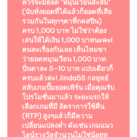
ควรจะมียอด "หมุนเวียนสะสม"
(นับทั่งยอดที่ได้แล้วก็ยอดที่เสีย
รวมกันในทุกๆตาที่กดสปิน)
ครบ 1,000 บาท ไม่ใช่ว่าต้อง
เล่นให้ได้เงิน 1,000 บาทนะคะ!
คนละเรื่องกันเลย เห็นไหมขา
ว่ายอดหมุนเวียน 1,000 บาท
ปั่นตาละ 5-10 บาท แปบเดียวก็
ครบแล้วค่ะ! Jinda55 กลยุทธ์
สลับเกมปั๊มยอดเทิร์น เมื่อคุณรับ
โปรโมชั่นมาแล้ว ระยะแรกให้
เลือกเกมที่มี อัตราการใช้คืน
(RTP) สูงๆแล้วก็มีความ
เปลี่ยนแปลงต่ำ ดังเช่น เกมแนว
ไลน์รางวัลจำนวนไม่ใช่น้อยห