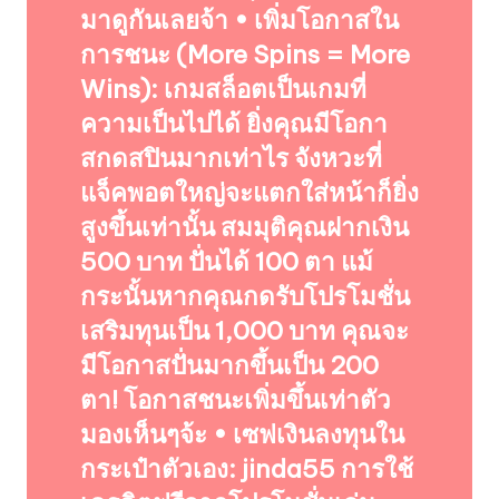
มาดูกันเลยจ้า • เพิ่มโอกาสใน
การชนะ (More Spins = More
Wins): เกมสล็อตเป็นเกมที่
ความเป็นไปได้ ยิ่งคุณมีโอกา
สกดสปินมากเท่าไร จังหวะที่
แจ็คพอตใหญ่จะแตกใส่หน้าก็ยิ่ง
สูงขึ้นเท่านั้น สมมุติคุณฝากเงิน
500 บาท ปั่นได้ 100 ตา แม้
กระนั้นหากคุณกดรับโปรโมชั่น
เสริมทุนเป็น 1,000 บาท คุณจะ
มีโอกาสปั่นมากขึ้นเป็น 200
ตา! โอกาสชนะเพิ่มขึ้นเท่าตัว
มองเห็นๆจ้ะ • เซฟเงินลงทุนใน
กระเป๋าตัวเอง:
jinda55
การใช้