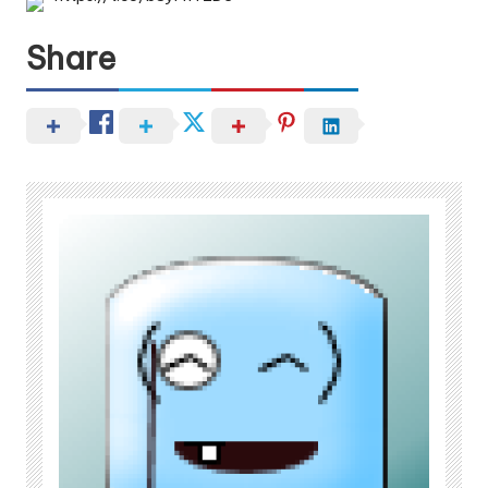
Share