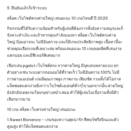
5. ยืนยันแล้วก็เข้าระบบ
สล็อต เว็บไซต์ตรงค่ายใหญ่ เสนอแนะ 10 เกมไหนดี ปี 2025
กิจกรรมที่ได้รับความนิยมสำหรับผู้เล่นที่ต้องการทั้งยังความสนุกและก็
จังหวะทำเงิน และถ้าหากคุณกำลังมองหา สล็อต เว็บไซต์ตรงค่าย
ใหญ่ ป้อมอาจจะ ไม่มีอันตราย และก็มีเกมประสิทธิภาพสูง เนื้อหานี้จะ
ช่วยคุณเลือกเกมที่เหมาะสม พร้อมเสนอแนะ 10 เกมยอดฮิตที่เล่นง่าย
แตกบ่อย และมีฟีเจอร์พิเศษมาก
เลือกเล่น pgslot เว็บไซต์ตรง จากค่ายใหญ่ มีจุดเด่นหลายแบบ ยก
ตัวอย่างเช่น ระบบฝากถอนออโต้ที่รวดเร็ว ไม่มีอันตราย 100% ไม่มี
การผ่านเอเย่นต์ เกมมีคุณภาพสูง ภาพงาม เสียงชัด รวมทั้งได้โอกาส
แจ็คพอตแตกง่ายยิ่งกว่าเว็บไซต์เอเย่นต์ทั่วๆไป นอกจากนั้น ค่ายใหญ่
ยังมักอัปเดตเกมใหม่ๆอย่างสม่ำเสมอ ทำให้ผู้เล่นไม่เบื่อรวมทั้งมีตัว
เลือกมากมาย
10 เกม สล็อต เว็บตรงค่ายใหญ่ เสนอแนะ
1.Sweet Bonanza – เกมของหวานสุดน่ารัก ฟีพบร์ฟรีสปินและตัว
คูณสูง ทำให้แจ็คพอตแตกง่าย