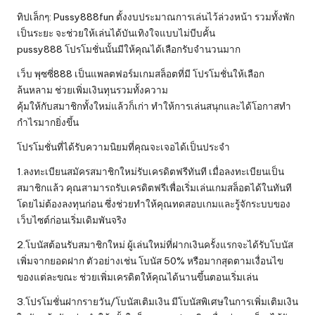
ทิปเล็กๆ:
Pussy888fun
ตั้งงบประมาณการเล่นไว้ล่วงหน้า รวมทั้งพัก
เป็นระยะ จะช่วยให้เล่นได้บันเทิงใจแบบไม่บีบคั้น
pussy888 โปรโมชั่นนั้นมีให้คุณได้เลือกรับจำนวนมาก
เว็บ พุซซี่888 เป็นแพลตฟอร์มเกมสล็อตที่มี โปรโมชั่นให้เลือก
ล้นหลาม ช่วยเพิ่มเงินทุนรวมทั้งความ
คุ้มให้กับสมาชิกทั้งใหม่แล้วก็เก่า ทำให้การเล่นสนุกและได้โอกาสทำ
กำไรมากยิ่งขึ้น
โปรโมชั่นที่ได้รับความนิยมที่คุณจะเจอได้เป็นประจำ
1.ลงทะเบียนสมัครสมาชิกใหม่รับเครดิตฟรีทันที เมื่อลงทะเบียนเป็น
สมาชิกแล้ว คุณสามารถรับเครดิตฟรีเพื่อเริ่มเล่นเกมสล็อตได้ในทันที
โดยไม่ต้องลงทุนก่อน ซึ่งช่วยทำให้คุณทดสอบเกมและรู้จักระบบของ
เว็บไซต์ก่อนเริ่มเดิมพันจริง
2.โบนัสต้อนรับสมาชิกใหม่ ผู้เล่นใหม่ที่ฝากเงินครั้งแรกจะได้รับโบนัส
เพิ่มจากยอดฝาก ตัวอย่างเช่น โบนัส 50% หรือมากสุดตามเงื่อนไข
ของแต่ละขณะ ช่วยเพิ่มเครดิตให้คุณได้นานขึ้นตอนเริ่มเล่น
3.โปรโมชั่นฝากรายวัน/โบนัสเติมเงิน มีโบนัสพิเศษในการเพิ่มเติมเงิน