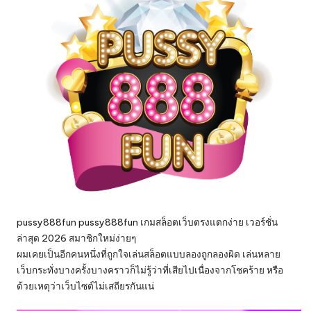
pussy888fun
pussy888fun เกมสล็อตเว็บตรงแตกง่าย เวอร์ชั่น
ล่าสุด 2026 สมาชิกใหม่ง่ายๆ
ผมเคยเป็นอีกคนหนึ่งที่ถูกใจเล่นสล็อตแบบลองถูกลองผิด เล่นหลาย
เว็บกระทั่งบางครั้งบางคราวก็ไม่รู้ว่าที่เสียไปเนื่องจากโชคร้าย หรือ
ด้วยเหตุว่าเว็บไซต์ไม่เสถียรกันแน่