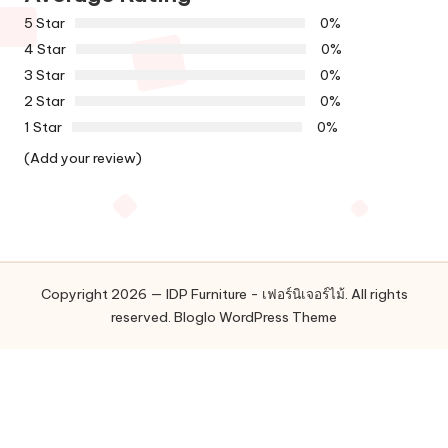
5 Star
0%
4 Star
0%
3 Star
0%
2 Star
0%
1 Star
0%
(Add your review)
Copyright 2026 — IDP Furniture - เฟอร์นิเจอร์ไม้. All rights
reserved.
Bloglo WordPress Theme