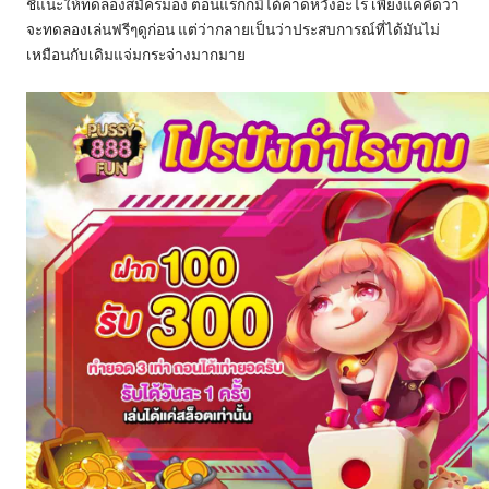
ชี้แนะให้ทดลองสมัครมอง ตอนแรกก็มิได้คาดหวังอะไร เพียงแค่คิดว่า
จะทดลองเล่นฟรีๆดูก่อน แต่ว่ากลายเป็นว่าประสบการณ์ที่ได้มันไม่
เหมือนกับเดิมแจ่มกระจ่างมากมาย