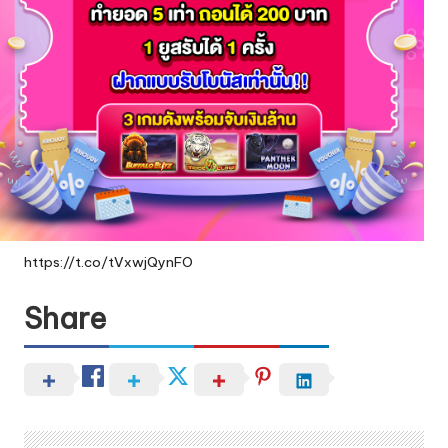
https://t.co/tVxwjQynFO
Share