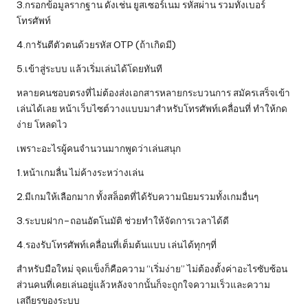
3.กรอกข้อมูลรากฐาน ดังเช่น ยูสเซอร์เนม รหัสผ่าน รวมทั้งเบอร์
โทรศัพท์
4.การันตีตัวตนด้วยรหัส OTP (ถ้าเกิดมี)
5.เข้าสู่ระบบ แล้วเริ่มเล่นได้โดยทันที
หลายคนชอบตรงที่ไม่ต้องส่งเอกสารหลายกระบวนการ สมัครเสร็จเข้า
เล่นได้เลย หน้าเว็บไซต์วางแบบมาสำหรับโทรศัพท์เคลื่อนที่ ทำให้กด
ง่าย โหลดไว
เพราะอะไรผู้คนจำนวนมากพูดว่าเล่นสนุก
1.หน้าเกมลื่น ไม่ค้างระหว่างเล่น
2.มีเกมให้เลือกมาก ทั้งสล็อตที่ได้รับความนิยมรวมทั้งเกมอื่นๆ
3.ระบบฝาก–ถอนอัตโนมัติ ช่วยทำให้จัดการเวลาได้ดี
4.รองรับโทรศัพท์เคลื่อนที่เต็มต้นแบบ เล่นได้ทุกๆที่
สำหรับมือใหม่ จุดแข็งก็คือความ “เริ่มง่าย” ไม่ต้องตั้งค่าอะไรซับซ้อน
ส่วนคนที่เคยเล่นอยู่แล้วหลังจากนั้นก็จะถูกใจความเร็วและความ
เสถียรของระบบ