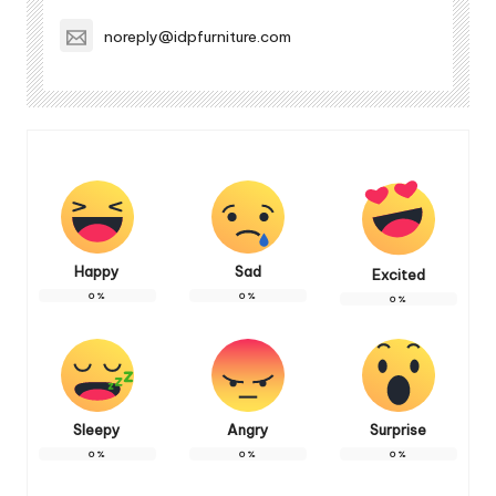
noreply@idpfurniture.com
Happy
Sad
Excited
0
%
0
%
0
%
Sleepy
Angry
Surprise
0
%
0
%
0
%