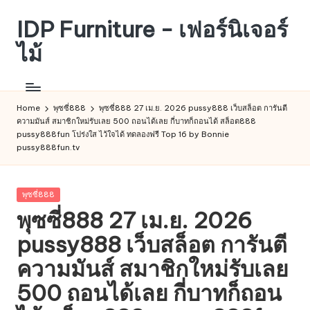
IDP Furniture - เฟอร์นิเจอร์
Skip
to
ไม้
content
Home
พุซซี่888
พุซซี่888 27 เม.ย. 2026 pussy888 เว็บสล็อต การันตี
ความมันส์ สมาชิกใหม่รับเลย 500 ถอนได้เลย กี่บาทก็ถอนได้ สล็อต888
pussy888fun โปร่งใส ไว้ใจได้ ทดลองฟรี Top 16 by Bonnie
pussy888fun.tv
Posted
พุซซี่888
in
พุซซี่888 27 เม.ย. 2026
pussy888 เว็บสล็อต การันตี
ความมันส์ สมาชิกใหม่รับเลย
500 ถอนได้เลย กี่บาทก็ถอน