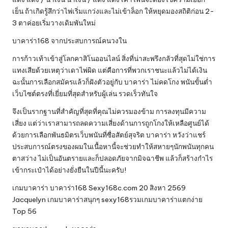
เย็น ถ้าเกิดรู้สึกว่าไพ่เริ่มแกว่งและไม่เข้าล็อก ให้หยุดมองสถิติก่อน 2-
3 ตาค่อยเริ่มวางเดิมพันใหม่
บาคาร่า168 จากประสบการณ์คนวงใน
การก้าวเท้าเข้าสู่โลกคาสิโนออนไลน์ สิ่งที่น่าสะพรึงกลัวที่สุดไม่ใช่การ
แทงเสียด้วยเหตุว่าเดาไพ่ผิด แต่คือการที่พวกเราชนะแล้วไม่ได้เงิน
ฉะนั้นการเลือกสมัครแล้วก็ฝังตัวอยู่กับ บาคาร่า ไม่คดโกง พนันขั้นต่ำ
เว็บไซต์ตรงที่เยี่ยมที่สุดสำหรับผู้เล่น รวดเร็วทันใจ
จึงเป็นรากฐานที่สำคัญที่สุดที่คุณไม่ควรมองข้าม การลงทุนมีความ
เสี่ยง แต่ว่าเราสามารถลดความเสี่ยงด้านการถูกโกงให้เหลือศูนย์ได้
ด้วยการเลือกพันธมิตรเว็บพนันที่ซื่อสัตย์สุจริต บาคาร่า หวังว่าแชร์
ประสบการณ์ตรงของผมในเนื้อหานี้จะช่วยทำให้สหายๆนักพนันทุกคน
ตาสว่าง ไม่เป็นอันตรายและก็ปลอดภัยจากมิจฉาชีพ แล้วก็สร้างกำไร
เข้ากระเป๋าได้อย่างยั่งยืนในปีนี้นะครับ!
เกม
บาคาร่า
บาคาร่า168 Sexy168c.com 20 สิงหา 2569
Jacquelyn เกมบาคาร่าสนุกๆ sexy168รวมเกมบาคาร่าแตกง่าย
Top 56