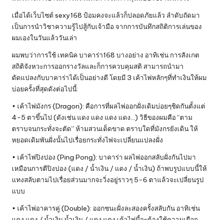
เมื่อได้เว็บไซต์ sexy168 ป้อมคงจะแล้วก็ปลอดภัยแล้ว ลำดับถัดมา
เป็นการนำวิชาความรู้ไปสู้กับเจ้ามือ จากการบันทึกสถิติการเล่นของ
ผมเองในวันแล้ววันเล่า
ผมพบว่าการใช้ เทคนิค บาคาร่า168 บางอย่าง อาทิเช่น การสังเกต
สถิติจังหวะการออกรางวัลและก็การควบคุมสติ สามารถนำมา
ดัดแปลงกับบาคาร่าได้เป็นอย่างดี โดยมี 3 เค้าไพ่หลักๆที่ทำเงินให้ผม
บ่อยครั้งที่สุดดังต่อไปนี้:
• เค้าไพ่มังกร (Dragon): คือการที่ผลไพ่ออกฝั่งเดิมบ่อยๆชิดกันตั้งแต่
4-5 ตาขึ้นไป (ดังเช่น แดง แดง แดง แดง…) วิธีของผมคือ “ตาม
ตราบจนกระทั่งจะตัด” ห้ามสวนเด็ดขาด ตราบใดที่มังกรยังเดิน ให้
หยอดเดิมพันฝั่งนั้นไปเรื่อยกระทั่งไพ่จะเปลี่ยนแปลงฝั่ง
• เค้าไพ่ปิงปอง (Ping Pong):
บาคาร่า
ผลไพ่ออกสลับฝั่งกันไปมา
เหมือนการตีปิงปอง (แดง / น้ำเงิน / แดง / น้ำเงิน) ถ้าพบรูปแบบนี้ให้
แทงสลับตามไปเรื่อยส่วนมากจะวิ่งอยู่ราวๆ 5-6 ตาแล้วจะเปลี่ยนรูป
แบบ
• เค้าไพ่อาคารคู่ (Double): ออกชนะฝั่งละสองครั้งสลับกัน อาทิเช่น
แดง แดง / น้ำเงิน น้ำเงิน / แดง แดง เค้าไพ่นี้จะต้องใช้ความเยือก