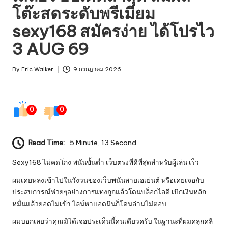
โต๊ะสดระดับพรีเมียม
sexy168 สมัครง่าย ได้โปรไว
3 AUG 69
By
Eric Walker
9 กรกฎาคม 2026
Posted
by
0
0
Read Time:
5 Minute, 13 Second
Sexy168 ไม่คดโกง พนันขั้นต่ำ เว็บตรงที่ดีที่สุดสำหรับผู้เล่น เร็ว
ผมเคยหลงเข้าไปในวังวนของเว็บพนันสายเอเย่นต์ หรือเคยเจอกับ
ประสบการณ์ห่วยๆอย่างการแทงถูกแล้วโดนบล็อกไอดี เบิกเงินหลัก
หมื่นแล้วยอดไม่เข้า ไลน์หาแอดมินก็โดนอ่านไม่ตอบ
ผมบอกเลยว่าคุณมิได้เจอประเด็นนี้คนเดียวครับ ในฐานะที่ผมคลุกคลี