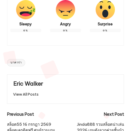
Sleepy
Angry
Surprise
0
%
0
%
0
%
Tags:
บาคาร่า
Eric Walker
View All Posts
Post
Previous Post
Next Post
navigation
สล็อต55 16 กรกฎา 2569
Jinda888 รวมสล็อตน่าเล่น
สล็อตเครดิตฟรี ศูนย์รวมเกม
2026 เกมดังจากค่ายชั้นนำ