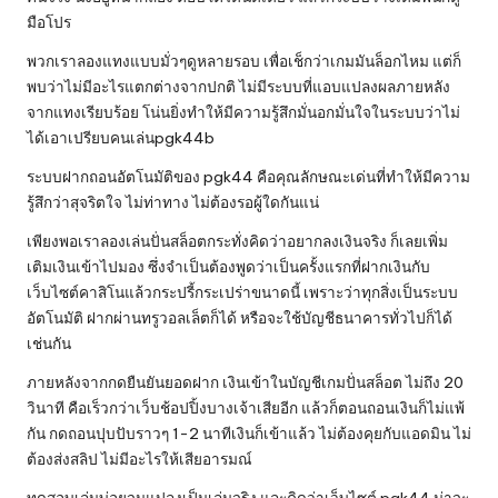
มือโปร
พวกเราลองแทงแบบมั่วๆดูหลายรอบ เพื่อเช็กว่าเกมมันล็อกไหม แต่ก็
พบว่าไม่มีอะไรแตกต่างจากปกติ ไม่มีระบบที่แอบแปลงผลภายหลัง
จากแทงเรียบร้อย โน่นยิ่งทำให้มีความรู้สึกมั่นอกมั่นใจในระบบว่าไม่
ได้เอาเปรียบคนเล่นpgk44b
ระบบฝากถอนอัตโนมัติของ
pgk44
คือคุณลักษณะเด่นที่ทำให้มีความ
รู้สึกว่าสุจริตใจ ไม่ท่าทาง ไม่ต้องรอผู้ใดกันแน่
เพียงพอเราลองเล่นปั่นสล็อตกระทั่งคิดว่าอยากลงเงินจริง ก็เลยเพิ่ม
เติมเงินเข้าไปมอง ซึ่งจำเป็นต้องพูดว่าเป็นครั้งแรกที่ฝากเงินกับ
เว็บไซต์คาสิโนแล้วกระปรี้กระเปร่าขนาดนี้ เพราะว่าทุกสิ่งเป็นระบบ
อัตโนมัติ ฝากผ่านทรูวอลเล็ตก็ได้ หรือจะใช้บัญชีธนาคารทั่วไปก็ได้
เช่นกัน
ภายหลังจากกดยืนยันยอดฝาก เงินเข้าในบัญชีเกมปั่นสล็อต ไม่ถึง 20
วินาที คือเร็วกว่าเว็บช้อปปิ้งบางเจ้าเสียอีก แล้วก็ตอนถอนเงินก็ไม่แพ้
กัน กดถอนปุบปับราวๆ 1-2 นาทีเงินก็เข้าแล้ว ไม่ต้องคุยกับแอดมิน ไม่
ต้องส่งสลิป ไม่มีอะไรให้เสียอารมณ์
ทดสอบเล่นบ่อยจนแปลงเป็นเล่นจริง และคิดว่าเว็บไซต์ pgk44 น่าจะ