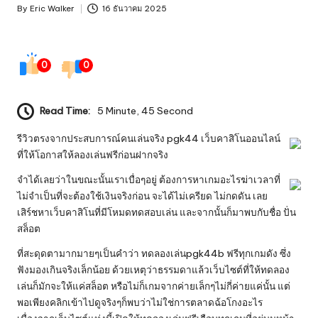
By
Eric Walker
16 ธันวาคม 2025
Posted
by
0
0
Read Time:
5 Minute, 45 Second
รีวิวตรงจากประสบการณ์คนเล่นจริง pgk44 เว็บคาสิโนออนไลน์
ที่ให้โอกาสให้ลองเล่นฟรีก่อนฝากจริง
จำได้เลยว่าในขณะนั้นเราเบื่อๆอยู่ ต้องการหาเกมอะไรฆ่าเวลาที่
ไม่จำเป็นที่จะต้องใช้เงินจริงก่อน จะได้ไม่เครียด ไม่กดดัน เลย
เสิร์ชหาเว็บคาสิโนที่มีโหมดทดสอบเล่น และจากนั้นก็มาพบกับชื่อ ปั่น
สล็อต
ที่สะดุดตามากมายๆเป็นคำว่า ทดลองเล่นpgk44b ฟรีทุกเกมดัง ซึ่ง
ฟังมองเกินจริงเล็กน้อย ด้วยเหตุว่าธรรมดาแล้วเว็บไซต์ที่ให้ทดลอง
เล่นก็มักจะให้แค่สล็อต หรือไม่ก็เกมจากค่ายเล็กๆไม่กี่ค่ายแค่นั้น แต่
พอเพียงคลิกเข้าไปดูจริงๆก็พบว่าไม่ใช่การตลาดฉ้อโกงอะไร